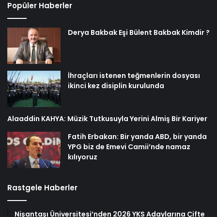
Popüler Haberler
Derya Bakbak Eşi Bülent Bakbak Kimdir ?
İhraçları istenen teğmenlerin dosyası
ikinci kez disiplin kurulunda
Alaaddin KAHYA: Müzik Tutkusuyla Yerini Almiş Bir Kariyer
Fatih Erbakan: Bir yanda ABD, bir yanda
YPG biz de Emevi Camii’nde namaz
kılıyoruz
Rastgele Haberler
Nişantaşı Üniversitesi’nden 2026 YKS Adaylarına Çifte