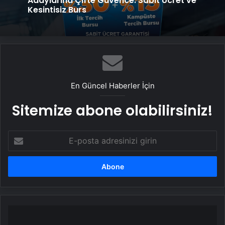
Kesintisiz Burs
En Güncel Haberler İçin
Sitemize abone olabilirsiniz!
E-
posta
adresinizi
girin
2026
Benzinli