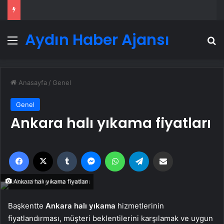
Aydın Haber Ajansı
Menü
A
Anasayfa
/
Genel
Genel
Ankara halı yıkama fiyatları
Facebook
X
Tumblr
Messenger
WhatsApp
Telegram
Email'den paylaş
Ankara halı yıkama fiyatları
Başkentte
Ankara halı yıkama
hizmetlerinin
fiyatlandırması, müşteri beklentilerini karşılamak ve uygun