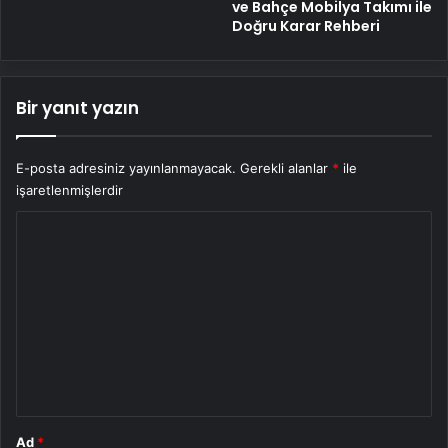
ve Bahçe Mobilya Takımı ile
Doğru Karar Rehberi
Bir yanıt yazın
E-posta adresiniz yayınlanmayacak.
Gerekli alanlar
*
ile
işaretlenmişlerdir
Y
o
r
u
m
*
Ad
*