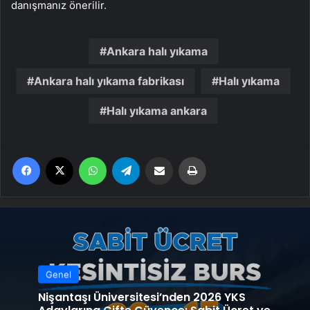
danışmanız önerilir.
Ankara halı yıkama
Ankara halı yıkama fabrikası
Halı yıkama
Halı yıkama ankara
Facebook
X
WhatsApp
Telegram
Email'den paylaş
Yaz
Genel
Nişantaşı Üniversitesi’nden 2026 YKS
Adaylarına Çifte Güvence: Sabit Ücret ve