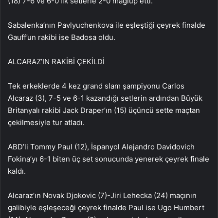
(18) 7-6 ve 6-0’lık setlerle 2-0 mağlup etti.
Sabalenka’nın Pavlyuchenkova ile eşleştiği çeyrek finalde
Gauff’un rakibi ise Badosa oldu.
ALCARAZ’IN RAKİBİ ÇEKİLDİ
Tek erkeklerde 4 kez grand slam şampiyonu Carlos
Alcaraz (3), 7-5 ve 6-1 kazandığı setlerin ardından Büyük
Britanyalı rakibi Jack Draper’ın (15) üçüncü sette maçtan
çekilmesiyle tur atladı.
ABD’li Tommy Paul (12), İspanyol Alejandro Davidovich
Fokina’yı 6-1 biten üç set sonucunda yenerek çeyrek finale
kaldı.
Alcaraz’ın Novak Djokovic (7)-Jiri Lehecka (24) maçının
galibiyle eşleşeceği çeyrek finalde Paul ise Ugo Humbert