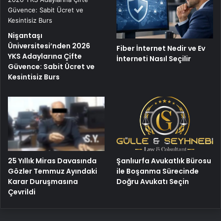
Nişantaşı
Üniversitesi’nden 2026
Fiber İnternet Nedir ve Ev
YKS Adaylarına Çifte
İnterneti Nasıl Seçilir
Güvence: Sabit Ücret ve
Kesintisiz Burs
25 Yıllık Miras Davasında
Şanlıurfa Avukatlık Bürosu
Gözler Temmuz Ayındaki
ile Boşanma Sürecinde
Karar Duruşmasına
Doğru Avukatı Seçin
Çevrildi