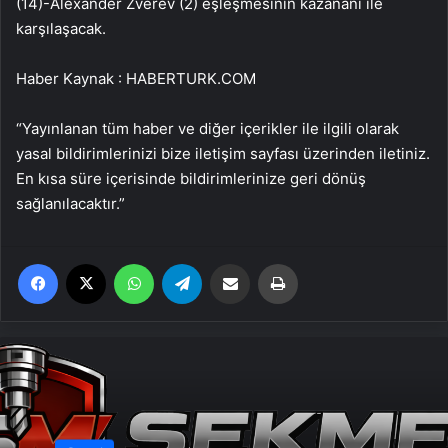
(14)-Alexander Zverev (2) eşleşmesinin kazananı ile
karşılaşacak.
Haber Kaynak : HABERTURK.COM
“Yayınlanan tüm haber ve diğer içerikler ile ilgili olarak
yasal bildirimlerinizi bize iletişim sayfası üzerinden iletiniz.
En kısa süre içerisinde bildirimlerinize geri dönüş
sağlanılacaktır.”
Facebook
X
WhatsApp
Telegram
Email'den paylaş
Yaz