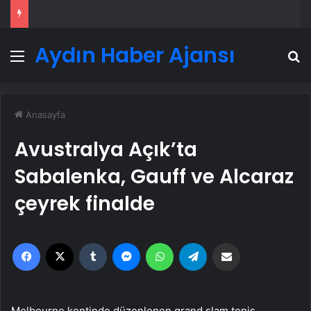
Aydın Haber Ajansı
Menü
A
Anasayfa
Avustralya Açık’ta
Sabalenka, Gauff ve Alcaraz
çeyrek finalde
Facebook
X
Tumblr
Messenger
WhatsApp
Telegram
Email'den paylaş
Melbourne kentinde düzenlenen grand slam tenis