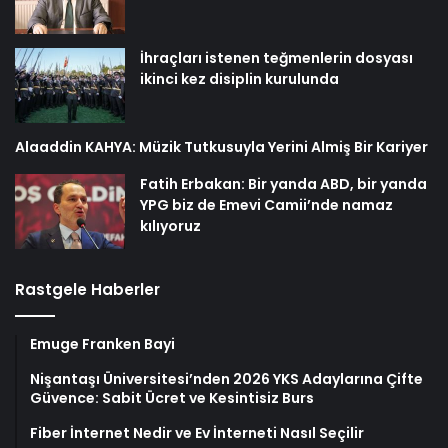
İhraçları istenen teğmenlerin dosyası
ikinci kez disiplin kurulunda
Alaaddin KAHYA: Müzik Tutkusuyla Yerini Almiş Bir Kariyer
Fatih Erbakan: Bir yanda ABD, bir yanda
YPG biz de Emevi Camii’nde namaz
kılıyoruz
Rastgele Haberler
Emuge Franken Bayi
Nişantaşı Üniversitesi’nden 2026 YKS Adaylarına Çifte
Güvence: Sabit Ücret ve Kesintisiz Burs
Fiber İnternet Nedir ve Ev İnterneti Nasıl Seçilir