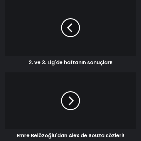
2.
ve
3.
Lig'de
haftanın
sonuçları!
2. ve 3. Lig'de haftanın sonuçları!
Emre
Belözoğlu'dan
Alex
de
Souza
sözleri!
Emre Belözoğlu'dan Alex de Souza sözleri!