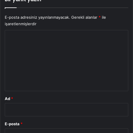
E-posta adresiniz yayınlanmayacak.
Gerekli alanlar
*
ile
işaretlenmişlerdir
Y
o
r
u
m
*
Ad
*
E-posta
*