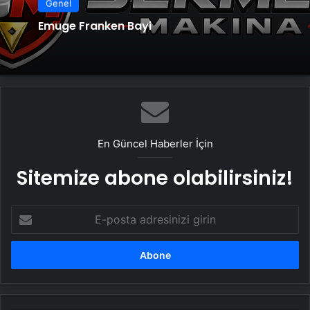
Genel
Emuge Franken Bayi
En Güncel Haberler İçin
Sitemize abone olabilirsiniz!
E-
posta
adresinizi
girin