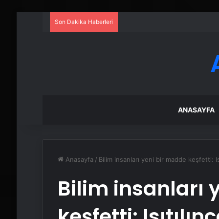
Son Dakika Haberleri
ANASAYFA
Anasayfa
/
Bilim insanları yeni bir madde keşfetti: I
Bilim insanları
keşfetti: Isıtılı