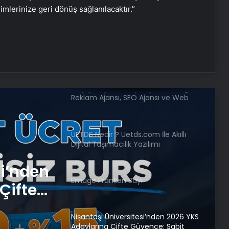
Yarası Tedavisi
rimlerinize geri dönüş sağlanılacaktır.”
Zihnin Gizemli Sınırları ve Ötesi :
Nasılnedir.com
Serjoy : Dijital Medya Ajansı, Google
Reklam Ajansı, SEO Ajansı ve Web
Tasarım Ajansı
UETDS Nedir ? Uetds.com İle Akıllı
Dijital Taşımacılık Yazılımı
si’nden
Emuge Franken Bayi
Çifte
 ve
Nişantaşı Üniversitesi’nden 2026 YKS
Adaylarına Çifte Güvence: Sabit