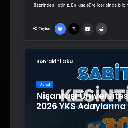
üzerinden iletiniz. En kısa süre içerisinde bildi
Facebook
X
Email'den paylaş
Yaz
Paylaş
Sonrakini Oku
Genel
Nişantaşı Üniversite
2026 YKS Adaylarına 
Güvence: Sabit Ücret
Kesintisiz Burs