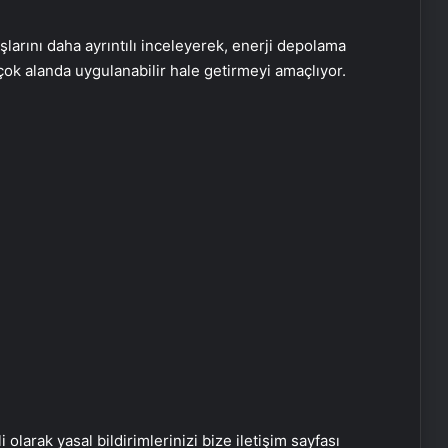
larını daha ayrıntılı inceleyerek, enerji depolama
çok alanda uygulanabilir hale getirmeyi amaçlıyor.
Eşya Depolama Kartal ve
Maltepe’de Güvenli ve
iklimlendirmeli Saklama
Ortopodoloji İle Diyabetik Ayak
i olarak yasal bildirimlerinizi bize iletişim sayfası