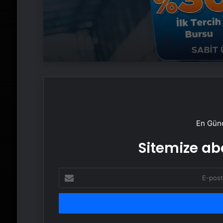
En Günc
Sitemize abo
E-
posta
adresinizi
girin