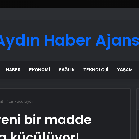
Aydın Haber Ajans
HABER
EKONOMI
SAĞLIK
TEKNOLOJI
YAŞAM
sıtılınca küçülüyor!
 yeni bir madde
nca küçülüyor!