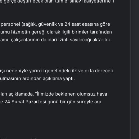
e gerçekleştirilecek olan tüm e-sınav faaliyetlerine 1
ersonel (sağlık, güvenlik ve 24 saat esasına göre
mu hizmetin gereği olarak ilgili birimler tarafından
mu çalışanlarının da idari izinli sayılacağı aktarıldı.
ışı nedeniyle yarın il genelindeki ilk ve orta dereceli
rulmasının ardından açıklama yaptı.
ılan açıklamada, “İlimizde beklenen olumsuz hava
ine 24 Şubat Pazartesi günü bir gün süreyle ara