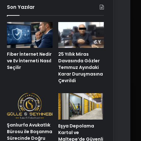
Son Yazılar
25 Yıllık Miras
Fiber İnternet Nedir
Davasında Gözler
ve Ev İnterneti Nasıl
Temmuz Ayındaki
Seçilir
Karar Duruşmasına
Çevrildi
Şanlıurfa Avukatlık
Eşya Depolama
Bürosu ile Boşanma
Kartal ve
Sürecinde Doğru
Maltepe’de Güvenli