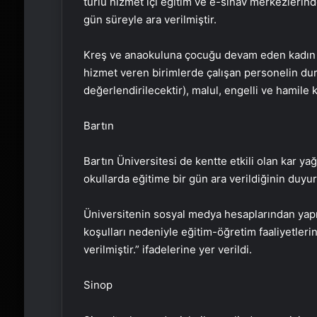
türlü hizmet içi eğitim ve e-sınav merkezlerind
gün süreyle ara verilmiştir.
Kreş ve anaokuluna çocuğu devam eden kadın p
hizmet veren birimlerde çalışan personelin duru
değerlendirilecektir), malul, engelli ve hamile ka
Bartın
Bartın Üniversitesi de kentte etkili olan kar yağ
okullarda eğitime bir gün ara verildiğinin duyu
Üniversitenin sosyal medya hesaplarından yap
koşulları nedeniyle eğitim-öğretim faaliyetler
verilmiştir.” ifadelerine yer verildi.
Sinop