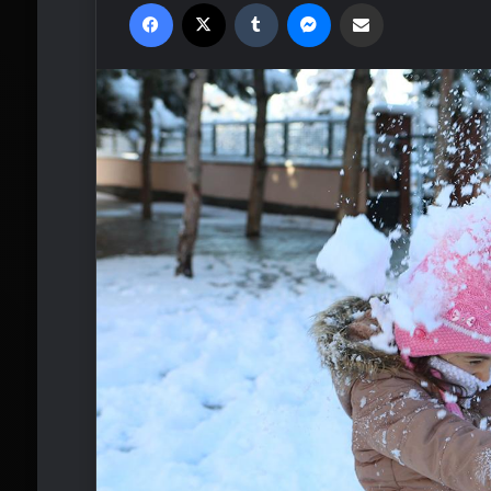
Facebook
X
Tumblr
Messenger
Email'den paylaş