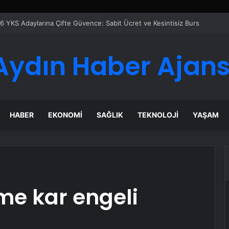
eti Nasıl Seçilir
Aydın Haber Ajans
HABER
EKONOMI
SAĞLIK
TEKNOLOJI
YAŞAM
ime kar engeli