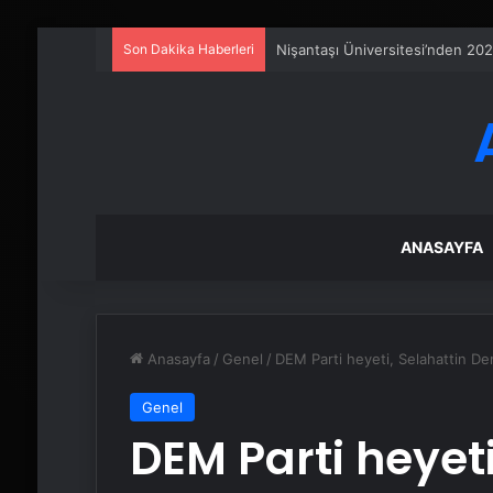
Son Dakika Haberleri
Fiber İnternet Nedir ve Ev İntern
ANASAYFA
Anasayfa
/
Genel
/
DEM Parti heyeti, Selahattin De
Genel
DEM Parti heyeti