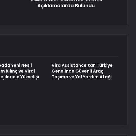
Fiber İnternet Nedir ve Ev İnterneti
Açıklamalarda Bulundu
Nasıl Seçilir
25 Yıllık Miras Davasında Gözler
Temmuz Ayındaki Karar
Duruşmasına Çevrildi
Şanlıurfa Avukatlık Bürosu ile
Boşanma Sürecinde Doğru Avukatı
yada Yeni Nesil
Vira Assistance’tan Türkiye
Seçin
im Kılınç ve Viral
Genelinde Güvenli Araç
ejilerinin Yükselişi
Taşıma ve Yol Yardım Atağı
Eşya Depolama Kartal ve
Maltepe’de Güvenli ve
iklimlendirmeli Saklama