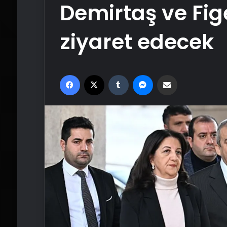
Demirtaş ve Fi
ziyaret edecek
Facebook
X
Tumblr
Messenger
Email'den paylaş