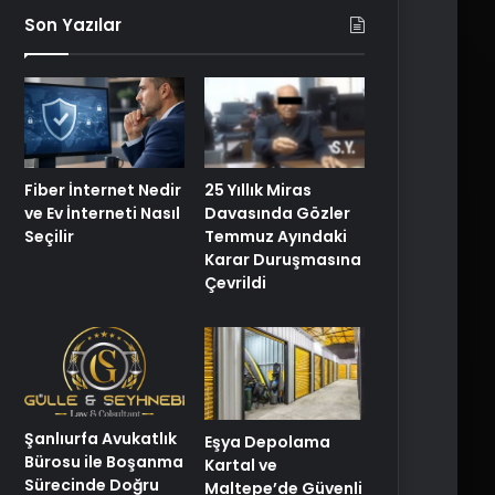
Son Yazılar
25 Yıllık Miras
Fiber İnternet Nedir
Davasında Gözler
ve Ev İnterneti Nasıl
Temmuz Ayındaki
Seçilir
Karar Duruşmasına
Çevrildi
Şanlıurfa Avukatlık
Eşya Depolama
Bürosu ile Boşanma
Kartal ve
Sürecinde Doğru
Maltepe’de Güvenli