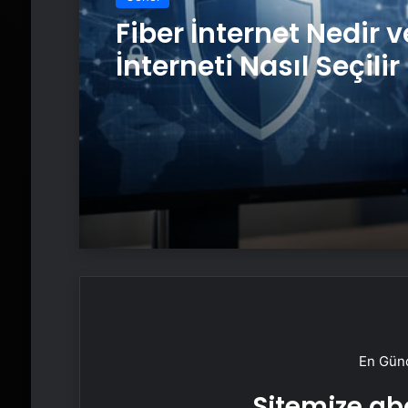
Fiber İnternet Nedir v
İnterneti Nasıl Seçilir
En Günc
Sitemize abo