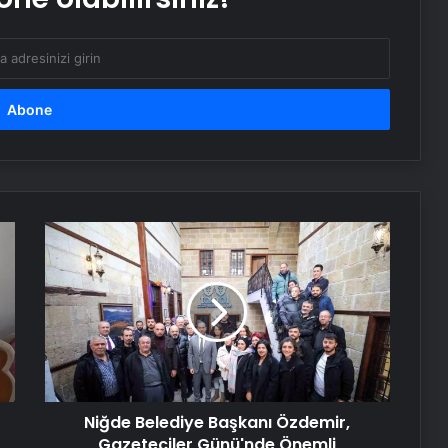
Zihnin Gizemli Sınırları ve Ötesi :
Nasılnedir.com
Serjoy : Dijital Medya Ajansı, Google
Reklam Ajansı, SEO Ajansı ve Web
Tasarım Ajansı
UETDS Nedir ? Uetds.com İle Akıllı
Dijital Taşımacılık Yazılımı
Niğde
Belediye
Başkanı
Alaaddin KAHYA: Müzik Tutkusuyla
Özdemir,
Yerini Almiş Bir Kariyer
Gazeteciler
Günü'nde
Önemli
Nişantaşı Üniversitesi’nden 2026 YKS
Açıklamalarda
Adaylarına Çifte Güvence: Sabit
Bulundu
Ücret ve Kesintisiz Burs
Niğde Belediye Başkanı Özdemir,
Gazeteciler Günü'nde Önemli