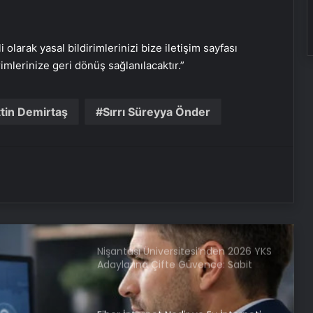
Nasılnedir.com
i olarak yasal bildirimlerinizi bize iletişim sayfası
Serjoy : Dijital Medya Ajansı, Google
rimlerinize geri dönüş sağlanılacaktır.”
Reklam Ajansı, SEO Ajansı ve Web
Tasarım Ajansı
tin Demirtaş
Sırrı Süreyya Önder
UETDS Nedir ? Uetds.com İle Akıllı
Dijital Taşımacılık Yazılımı
Alaaddin KAHYA: Müzik Tutkusuyla
Yerini Almiş Bir Kariyer
Nişantaşı Üniversitesi’nden 2026 YKS
Adaylarına Çifte Güvence: Sabit
Ücret ve Kesintisiz Burs