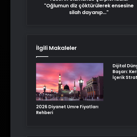
ensesine
"Oğlumun diz çöktürülerek ensesine
silah
silah dayanıp..."
dayanıp..."
İlgili Makaleler
Dijital Dün
Başarı: Ker
İçerik Strat
2026 Diyanet Umre Fiyatları
Rehberi