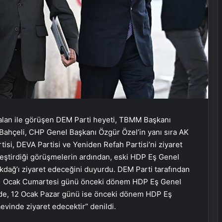
calan ile görüşen DEM Parti heyeti, TBMM Başkanı
hçeli, CHP Genel Başkanı Özgür Özel’in yanı sıra AK
isi, DEVA Partisi ve Yeniden Refah Partisi’ni ziyaret
kleştirdiği görüşmelerin ardından, eski HDP Eş Genel
kdağ’ı ziyaret edeceğini duyurdu. DEM Parti tarafından
Ortopodoloji İle Diyabetik Ayak
, 11 Ocak Cumartesi günü önceki dönem HDP Eş Genel
Yarası Tedavisi
nde, 12 Ocak Pazar günü ise önceki dönem HDP Eş
vinde ziyaret edecektir” denildi.
Zihnin Gizemli Sınırları ve Ötesi :