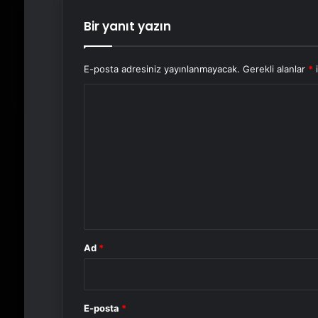
Bir yanıt yazın
E-posta adresiniz yayınlanmayacak.
Gerekli alanlar
*
i
Y
o
r
u
m
*
Ad
*
E-posta
*