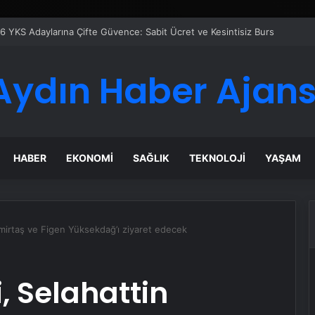
eti Nasıl Seçilir
Aydın Haber Ajans
HABER
EKONOMI
SAĞLIK
TEKNOLOJI
YAŞAM
mirtaş ve Figen Yüksekdağ’ı ziyaret edecek
, Selahattin