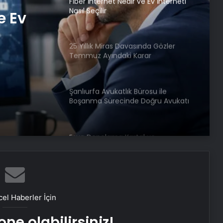
Fiber İnternet Nedir ve Ev İnterneti
Nasıl Seçilir
e Ev
25 Yıllık Miras Davasında Gözler
Temmuz Ayındaki Karar
Duruşmasına Çevrildi
Şanlıurfa Avukatlık Bürosu ile
Boşanma Sürecinde Doğru Avukatı
Seçin
Eşya Depolama Kartal ve
Maltepe’de Güvenli ve
iklimlendirmeli Saklama
Ortopodoloji İle Diyabetik Ayak
Yarası Tedavisi
el Haberler İçin
ne olabilirsiniz!