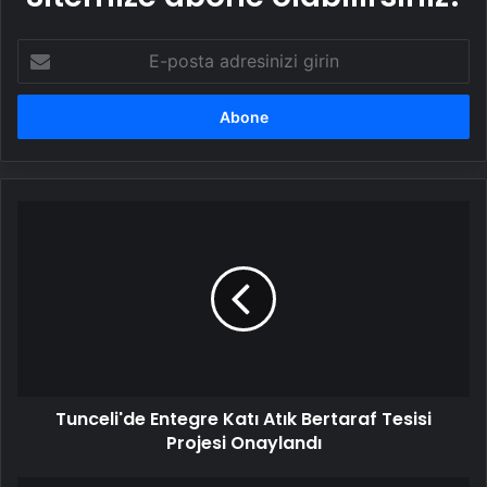
E-
posta
adresinizi
girin
Tunceli'de
Entegre
Katı
Atık
Bertaraf
Tesisi
Projesi
Onaylandı
Tunceli'de Entegre Katı Atık Bertaraf Tesisi
Projesi Onaylandı
Ankara'da