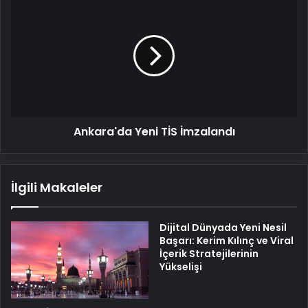
Yeni
TİS
İmzalandı
Ankara'da Yeni TİS İmzalandı
İlgili Makaleler
Dijital Dünyada Yeni Nesil
Başarı: Kerim Kılınç ve Viral
İçerik Stratejilerinin
Yükselişi