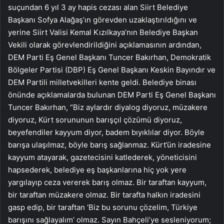
suçundan 6 yıl 3 ay hapis cezası alan Siirt Belediye
Başkanı Sofya Alağaş’ın görevden uzaklaştırıldığını ve
yerine Siirt Valisi Kemal Kızılkaya’nın Belediye Başkan
Vekili olarak görevlendirildiğini açıklamasının ardından,
DEM Parti Eş Genel Başkanı Tuncer Bakırhan, Demokratik
Bölgeler Partisi (DBP) Eş Genel Başkanı Keskin Bayındır ve
DEM Partili milletvekilleri kente geldi. Belediye binası
önünde açıklamalarda bulunan DEM Parti Eş Genel Başkanı
Tuncer Bakırhan, “Biz aylardır diyalog diyoruz, müzakere
diyoruz, Kürt sorununun barışçıl çözümü diyoruz,
beyefendiler kayyum diyor, badem bıyıklılar diyor. Böyle
barışa ulaşılmaz, böyle barış sağlanmaz. Kürt’ün iradesine
kayyum atayarak, gazetecisini katlederek, yöneticisini
hapsederek, belediye eş başkanlarına hiç yok yere
yargılayıp ceza vererek barış olmaz. Bir taraftan kayyum,
bir taraftan müzakere olmaz. Bir tarafta halkın iradesini
gasp edip, bir taraftan ‘Biz bu sorunu çözelim, Türkiye
barışını sağlayalım’ olmaz. Sayın Bahçeli’ye sesleniyorum;