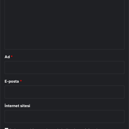
o
r
u
m
*
Ad
*
E-posta
*
İnternet sitesi