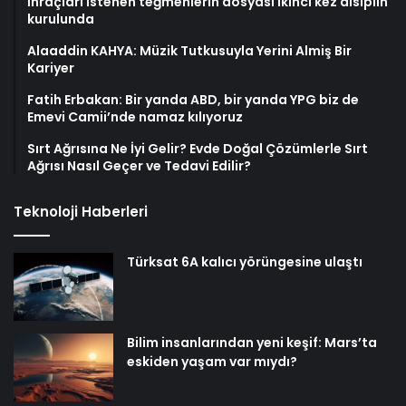
İhraçları istenen teğmenlerin dosyası ikinci kez disiplin
kurulunda
Alaaddin KAHYA: Müzik Tutkusuyla Yerini Almiş Bir
Kariyer
Fatih Erbakan: Bir yanda ABD, bir yanda YPG biz de
Emevi Camii’nde namaz kılıyoruz
Sırt Ağrısına Ne İyi Gelir? Evde Doğal Çözümlerle Sırt
Ağrısı Nasıl Geçer ve Tedavi Edilir?
Teknoloji Haberleri
Türksat 6A kalıcı yörüngesine ulaştı
Bilim insanlarından yeni keşif: Mars’ta
eskiden yaşam var mıydı?