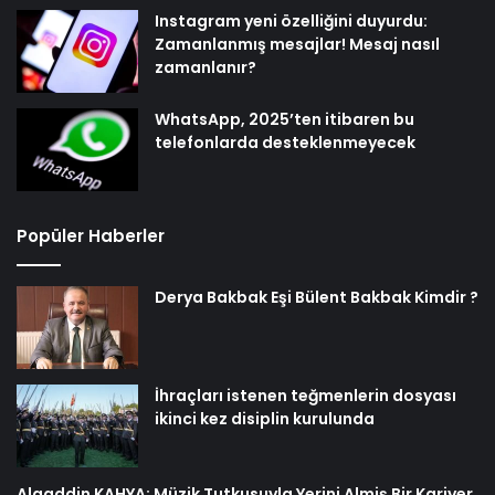
Instagram yeni özelliğini duyurdu:
Zamanlanmış mesajlar! Mesaj nasıl
zamanlanır?
WhatsApp, 2025’ten itibaren bu
telefonlarda desteklenmeyecek
Popüler Haberler
Derya Bakbak Eşi Bülent Bakbak Kimdir ?
İhraçları istenen teğmenlerin dosyası
ikinci kez disiplin kurulunda
Alaaddin KAHYA: Müzik Tutkusuyla Yerini Almiş Bir Kariyer