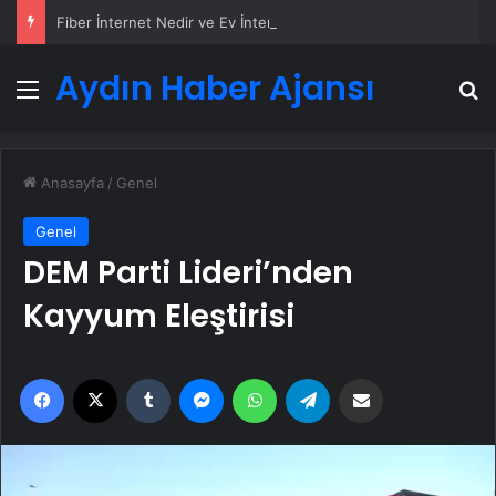
Fiber İnternet Nedir ve Ev İnterneti Nasıl Seçilir
Aydın Haber Ajansı
Menü
A
Anasayfa
/
Genel
Genel
DEM Parti Lideri’nden
Kayyum Eleştirisi
Facebook
X
Tumblr
Messenger
WhatsApp
Telegram
Email'den paylaş