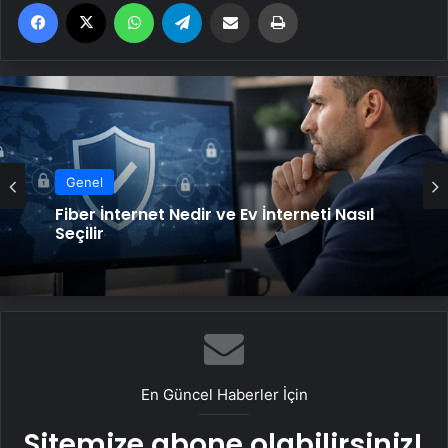
Facebook
X
WhatsApp
Telegram
Email'den paylaş
Yaz
Genel
Fiber İnternet Nedir ve Ev İnterneti Nasıl
Seçilir
En Güncel Haberler İçin
Sitemize abone olabilirsiniz!