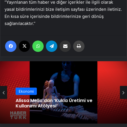
“Yayınlanan tüm haber ve diğer içerikler ile ilgili olarak
yasal bildirimlerinizi bize iletişim sayfası üzerinden iletiniz.
En kısa süre içerisinde bildirimlerinize geri dönüş
sağlanılacaktır.”
Facebook
X
WhatsApp
Telegram
Email'den paylaş
Yaz
Ekonomi
Alissa Mello’dan ‘Kukla Üretimi ve
Kullanımı Atölyesi’