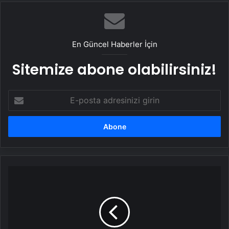
En Güncel Haberler İçin
Sitemize abone olabilirsiniz!
E-
posta
adresinizi
girin
67.
Grammy
Ödülleri
sahiplerini
buldu