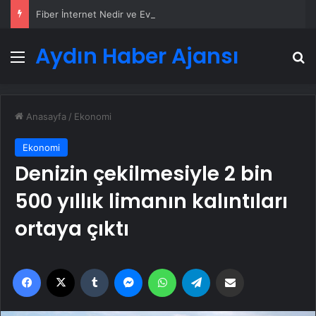
Fiber İnternet Nedir ve Ev İnterneti Nasıl Seçilir
Aydın Haber Ajansı
Menü
A
Anasayfa
/
Ekonomi
Ekonomi
Denizin çekilmesiyle 2 bin
500 yıllık limanın kalıntıları
ortaya çıktı
Facebook
X
Tumblr
Messenger
WhatsApp
Telegram
Email'den paylaş