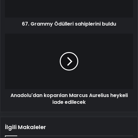
67. Grammy Ödülleri sahiplerini buldu
Anadolu'dan
koparılan
Marcus
Aurelius
heykeli
iade
edilecek
Anadolu'dan koparılan Marcus Aurelius heykeli
iade edilecek
İlgili Makaleler