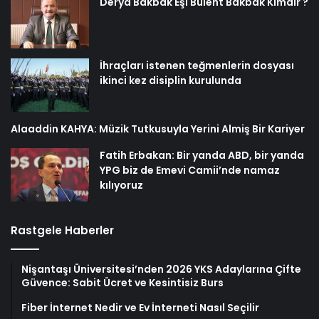
Derya Bakbak Eşi Bülent Bakbak Kimdir ?
İhraçları istenen teğmenlerin dosyası
ikinci kez disiplin kurulunda
Alaaddin KAHYA: Müzik Tutkusuyla Yerini Almiş Bir Kariyer
Fatih Erbakan: Bir yanda ABD, bir yanda
YPG biz de Emevi Camii’nde namaz
kılıyoruz
Rastgele Haberler
Nişantaşı Üniversitesi’nden 2026 YKS Adaylarına Çifte
Güvence: Sabit Ücret ve Kesintisiz Burs
Fiber İnternet Nedir ve Ev İnterneti Nasıl Seçilir