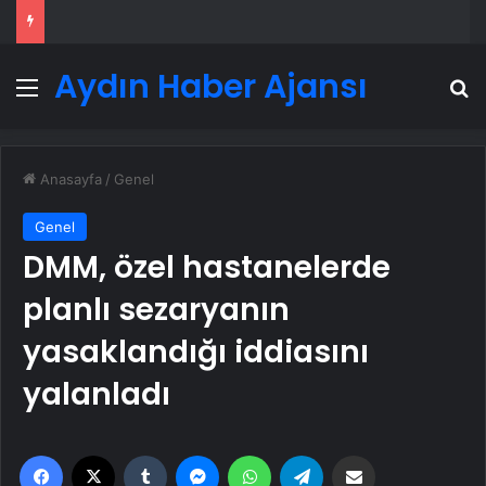
Aydın Haber Ajansı
Menü
A
Anasayfa
/
Genel
Genel
DMM, özel hastanelerde
planlı sezaryanın
yasaklandığı iddiasını
yalanladı
Facebook
X
Tumblr
Messenger
WhatsApp
Telegram
Email'den paylaş