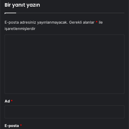
Bir yanıt yazın
E-posta adresiniz yayınlanmayacak.
Gerekli alanlar
*
ile
işaretlenmişlerdir
Y
o
r
u
m
*
Ad
*
E-posta
*