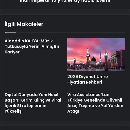
indirmişlerdi: 12 yıl 3'er ay hapis istemi
İlgili Makaleler
Alaaddin KAHYA: Müzik
Tutkusuyla Yerini Almiş Bir
Kariyer
2026 Diyanet Umre
Fiyatları Rehberi
Dijital Dünyada Yeni Nesil
Vira Assistance’tan
Başarı: Kerim Kılınç ve Viral
Türkiye Genelinde Güvenli
İçerik Stratejilerinin
Araç Taşıma ve Yol Yardım
Yükselişi
Atağı