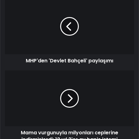
MHP'den
'Devlet
Bahçeli'
paylaşımı
MHP'den 'Devlet Bahçeli' paylaşımı
Mama
vurgunuyla
milyonları
ceplerine
indirmişlerdi:
12
yıl
3'er
ay
Mama vurgunuyla milyonları ceplerine
hapis
istemi