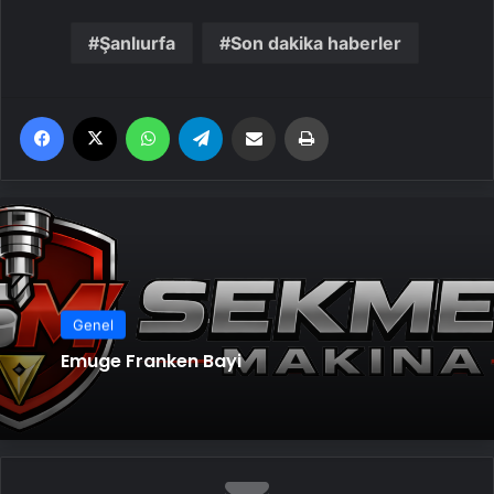
Şanlıurfa
Son dakika haberler
Facebook
X
WhatsApp
Telegram
Email'den paylaş
Yaz
Genel
Emuge Franken Bayi