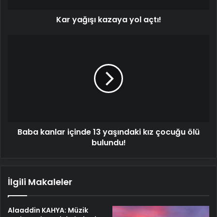
Kar yağışı kazaya yol açtı!
Baba
kanlar
içinde
13
yaşındaki
kız
çocuğu
ölü
bulundu!
Baba kanlar içinde 13 yaşındaki kız çocuğu ölü
bulundu!
İlgili Makaleler
Alaaddin KAHYA: Müzik