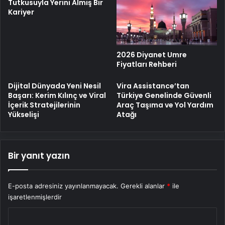
Tutkusuyla Yerini Almiş Bir
Kariyer
2026 Diyanet Umre
Fiyatları Rehberi
Dijital Dünyada Yeni Nesil
Vira Assistance’tan
Başarı: Kerim Kılınç ve Viral
Türkiye Genelinde Güvenli
İçerik Stratejilerinin
Araç Taşıma ve Yol Yardım
Yükselişi
Atağı
Bir yanıt yazın
E-posta adresiniz yayınlanmayacak.
Gerekli alanlar
*
ile
işaretlenmişlerdir
Y