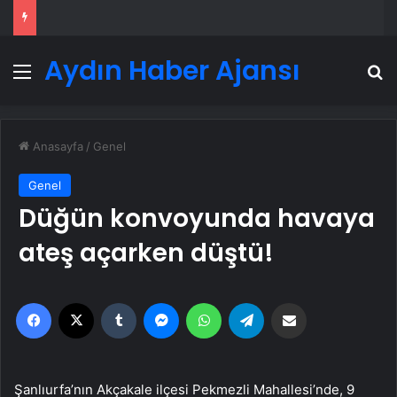
Aydın Haber Ajansı
Menü
A
Anasayfa
/
Genel
Genel
Düğün konvoyunda havaya
ateş açarken düştü!
Facebook
X
Tumblr
Messenger
WhatsApp
Telegram
Email'den paylaş
Şanlıurfa’nın Akçakale ilçesi Pekmezli Mahallesi’nde, 9