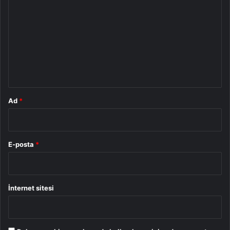
o
r
u
m
*
Ad
*
E-posta
*
İnternet sitesi