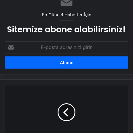
En Güncel Haberler İçin
Sitemize abone olabilirsiniz!
E-
posta
adresinizi
girin
Kar
yağışı
kazaya
yol
açtı!