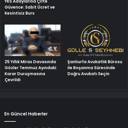
YKS Adaylarına Çifte
Güvence: Sabit Ücret ve
Kesintisiz Burs
25 Yıllık Miras Davasında
Şanlıurfa Avukatlık Bürosu
Gözler Temmuz Ayındaki
ile Boşanma Sürecinde
Karar Duruşmasına
Doğru Avukatı Seçin
Çevrildi
En Güncel Haberler