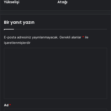
Yükselişi
Atağı
Bir yanıt yazın
E-posta adresiniz yayınlanmayacak.
Gerekli alanlar
*
ile
işaretlenmişlerdir
Y
o
r
u
m
*
Ad
*