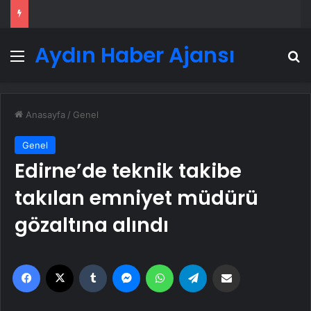
Aydın Haber Ajansı
Menü
A
Anasayfa
/
Genel
Genel
Edirne’de teknik takibe
takılan emniyet müdürü
gözaltına alındı
Facebook
X
Tumblr
Messenger
WhatsApp
Telegram
Email'den paylaş