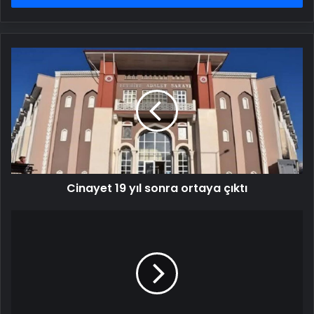
Cinayet
19
yıl
sonra
ortaya
çıktı
Cinayet 19 yıl sonra ortaya çıktı
Bolu
yangınında
yeni
iddia:
Cinayete
yakın
bir