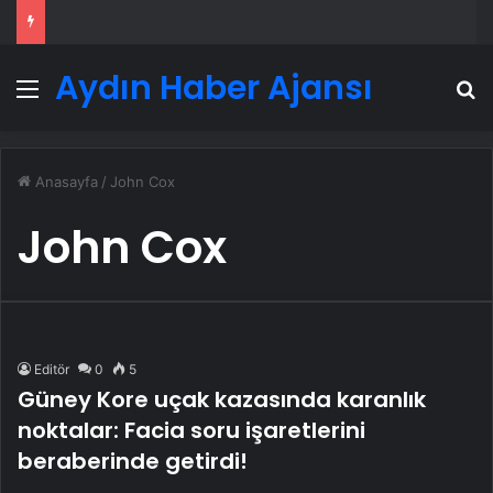
Aydın Haber Ajansı
Menü
A
Anasayfa
/
John Cox
John Cox
Editör
0
5
Güney Kore uçak kazasında karanlık
noktalar: Facia soru işaretlerini
beraberinde getirdi!