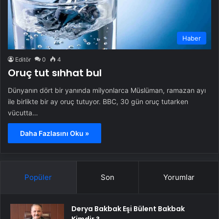
Haber
Editör
0
4
Oruç tut sıhhat bul
Dünyanın dört bir yanında milyonlarca Müslüman, ramazan ayı
ile birlikte bir ay oruç tutuyor. BBC, 30 gün oruç tutarken
vücutta…
Daha Fazlasını Oku »
Popüler
Son
Yorumlar
Derya Bakbak Eşi Bülent Bakbak