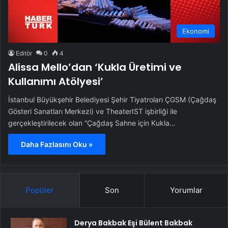
Ekonomi
Editör
0
4
Alissa Mello’dan ‘Kukla Üretimi ve
Kullanımı Atölyesi’
İstanbul Büyükşehir Belediyesi Şehir Tiyatroları ÇGSM (Çağdaş
Gösteri Sanatları Merkezi) ve TheaterIST işbirliği ile
gerçekleştirilecek olan “Çağdaş Sahne için Kukla…
Daha Fazlasını Oku »
Popüler
Son
Yorumlar
Derya Bakbak Eşi Bülent Bakbak