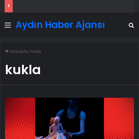
Aydın Haber Ajansı
Menü
A
Anasayfa
/
kukla
kukla