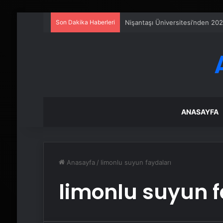
Son Dakika Haberleri
Nişantaşı Üniversitesi’nden 202
ANASAYFA
Anasayfa
/
limonlu suyun faydaları
limonlu suyun f