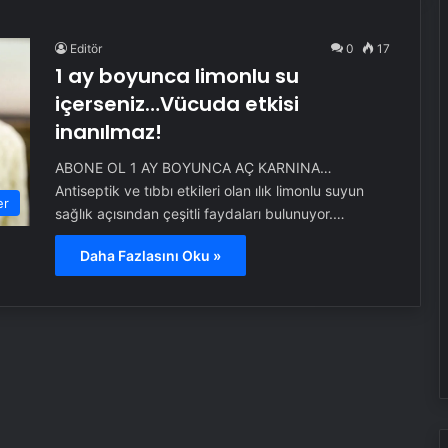
Editör
0
17
1 ay boyunca limonlu su
içerseniz…Vücuda etkisi
inanılmaz!
ABONE OL 1 AY BOYUNCA AÇ KARNINA…
Antiseptik ve tıbbı etkileri olan ılık limonlu suyun
er
sağlık açısından çeşitli faydaları bulunuyor.…
Daha Fazlasını Oku »