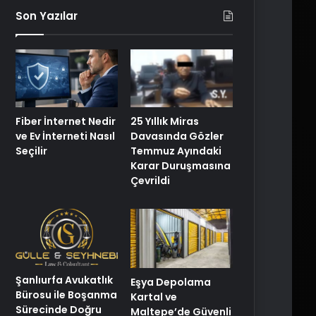
Son Yazılar
Fiber İnternet Nedir
25 Yıllık Miras
ve Ev İnterneti Nasıl
Davasında Gözler
Seçilir
Temmuz Ayındaki
Karar Duruşmasına
Çevrildi
Şanlıurfa Avukatlık
Eşya Depolama
Bürosu ile Boşanma
Kartal ve
Sürecinde Doğru
Maltepe’de Güvenli