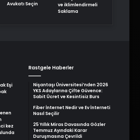
Avukatı Seçin
ve iklimlendirmeli
Saklama
Rastgele Haberler
Nişantaşı Üniversitesi’nden 2026
ak Eşi
YKS Adaylarına Çifte Güvence:
bak
Sabit Ücret ve Kesintisiz Burs
Fiber İnternet Nedir ve Ev İnterneti
stenen
Nasıl Seçilir
n
25 Yıllık Miras Davasında Gözler
nci kez
Temmuz Ayındaki Karar
rulunda
Duruşmasına Çevrildi