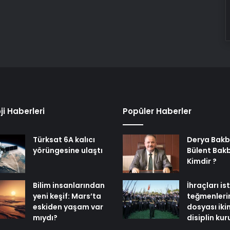
ji Haberleri
Popüler Haberler
Türksat 6A kalıcı
Derya Bakb
yörüngesine ulaştı
Bülent Bak
Kimdir ?
Bilim insanlarından
İhraçları i
yeni keşif: Mars’ta
teğmenleri
eskiden yaşam var
dosyası iki
mıydı?
disiplin ku