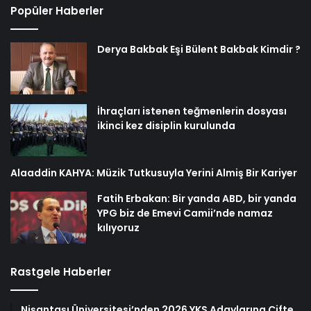
Popüler Haberler
Derya Bakbak Eşi Bülent Bakbak Kimdir ?
İhraçları istenen teğmenlerin dosyası
ikinci kez disiplin kurulunda
Alaaddin KAHYA: Müzik Tutkusuyla Yerini Almiş Bir Kariyer
Fatih Erbakan: Bir yanda ABD, bir yanda
YPG biz de Emevi Camii’nde namaz
kılıyoruz
Rastgele Haberler
Nişantaşı Üniversitesi’nden 2026 YKS Adaylarına Çifte