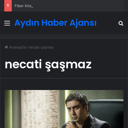
Fiber İnternet Nedir ve Ev İnterneti Nasıl Seçilir
Aydın Haber Ajansı
Menü
A
Anasayfa
/
necati şaşmaz
necati şaşmaz