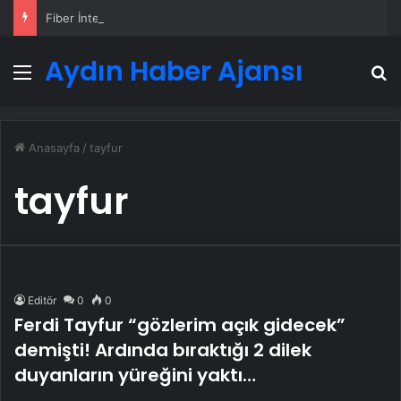
Fiber İnternet Nedir ve Ev İnterneti Nasıl Seçilir
Aydın Haber Ajansı
Menü
A
Anasayfa
/
tayfur
tayfur
Editör
0
0
Ferdi Tayfur “gözlerim açık gidecek”
demişti! Ardında bıraktığı 2 dilek
duyanların yüreğini yaktı…