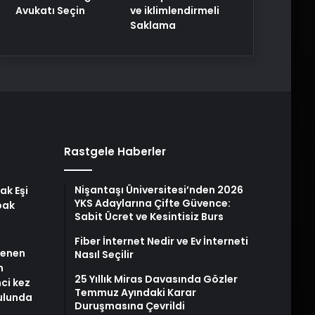
Avukatı Seçin
ve iklimlendirmeli
Saklama
Rastgele Haberler
Nişantaşı Üniversitesi’nden 2026
ak Eşi
YKS Adaylarına Çifte Güvence:
bak
Sabit Ücret ve Kesintisiz Burs
Fiber İnternet Nedir ve Ev İnterneti
stenen
Nasıl Seçilir
n
25 Yıllık Miras Davasında Gözler
nci kez
Temmuz Ayındaki Karar
rulunda
Duruşmasına Çevrildi