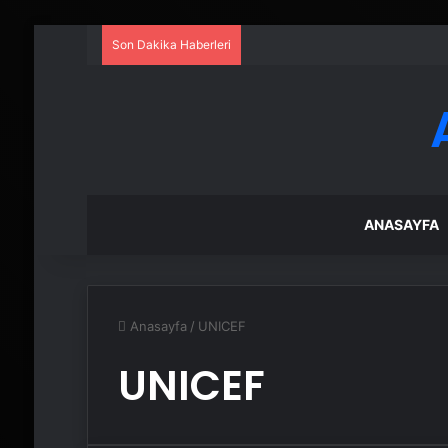
Son Dakika Haberleri
ANASAYFA
Anasayfa
/
UNICEF
UNICEF