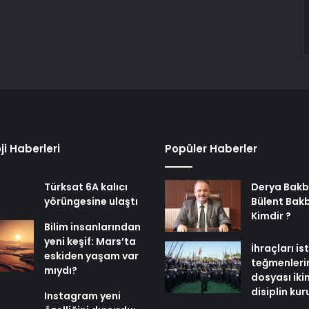
ji Haberleri
Popüler Haberler
Türksat 6A kalıcı
Derya Bakb
yörüngesine ulaştı
Bülent Bak
Kimdir ?
Bilim insanlarından
yeni keşif: Mars’ta
İhraçları i
eskiden yaşam var
teğmenleri
mıydı?
dosyası iki
disiplin ku
Instagram yeni