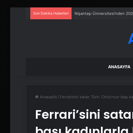
Son Dakika Haberleri
Fiber İnternet Nedir ve Ev İntern
ANASAYFA
Anasayfa
/
Ferrari’sini satan Türk: Chico’nun başı k
Ferrari’sini sat
başı kadınlarla