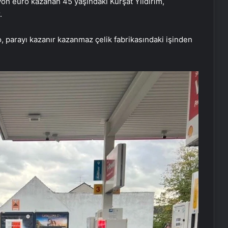
yon euro kazanan 45 yaşındaki Kürşat Yıldırım,
.
parayı kazanır kazanmaz çelik fabrikasındaki işinden