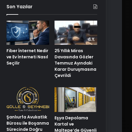
Son Yazılar
25 Yıllık Miras
Fiber İnternet Nedir
Davasında Gözler
ve Ev İnterneti Nasıl
Temmuz Ayındaki
Seçilir
Karar Duruşmasına
Çevrildi
Şanlıurfa Avukatlık
Eşya Depolama
Bürosu ile Boşanma
Kartal ve
Sürecinde Doğru
Maltepe’de Güvenli