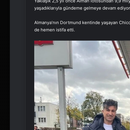
Yaklaşık 2,5 yıl önce Alman lotosundan 9,9 mil
yaşadıklarıyla gündeme gelmeye devam ediyor
Almanya’nın Dortmund kentinde yaşayan Chico, 
de hemen istifa etti.