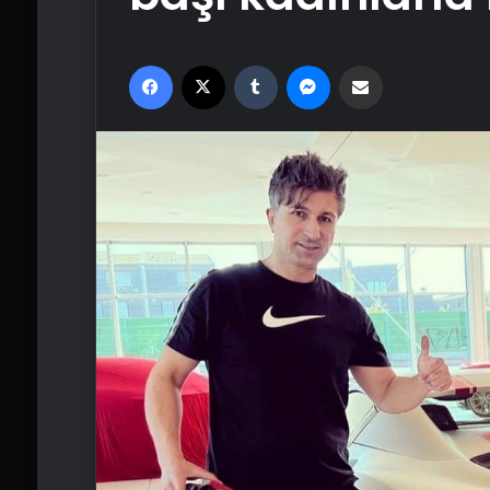
Facebook
X
Tumblr
Messenger
Email'den paylaş