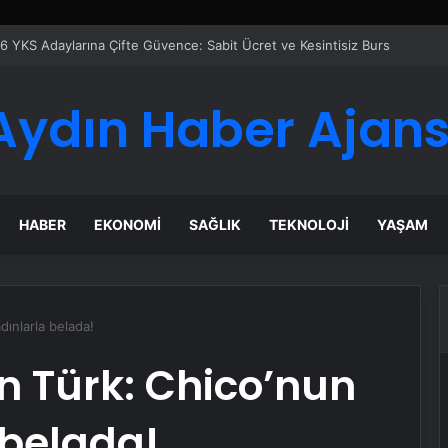
eti Nasıl Seçilir
Aydın Haber Ajans
HABER
EKONOMI
SAĞLIK
TEKNOLOJI
YAŞAM
adınlarla belada!
an Türk: Chico’nun
 belada!