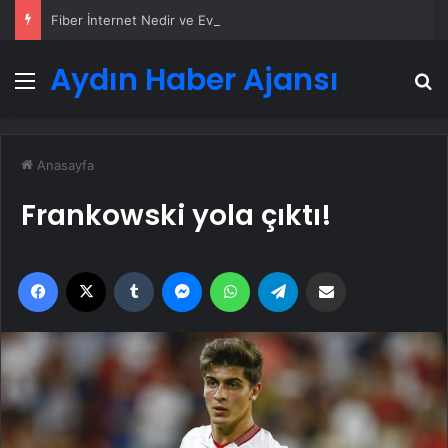
Fiber İnternet Nedir ve Ev İnterneti Nasıl Seçilir
Aydın Haber Ajansı
Menü
A
Anasayfa
Frankowski yola çıktı!
Facebook
X
Tumblr
Messenger
WhatsApp
Telegram
Email'den paylaş