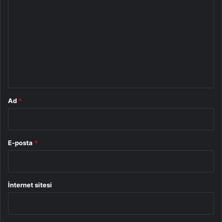
o
r
u
m
*
Ad
*
E-posta
*
İnternet sitesi