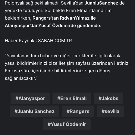
Polonyalı sağ beki almadı. Sevilla’dan
Juanlu
Sanchez
de
yedekte tutuluyor. Sol bekte Eren Elmalı’da indirim
beklenirken,
Rangers’tan Rıdvan
Yılmaz ile
Alanyaspor’dan
Yusuf Özdemir
de gündemde.
Haber Kaynak : SABAH.COM.TR
“Yayınlanan tüm haber ve diğer içerikler ile ilgili olarak
yasal bildirimlerinizi bize iletişim sayfası üzerinden iletiniz.
En kısa süre içerisinde bildirimlerinize geri dönüş
sağlanılacaktır.”
Alanyaspor
Eren Elmalı
Jakobs
Juanlu Sanchez
Rangers
sevilla
Yusuf Özdemir