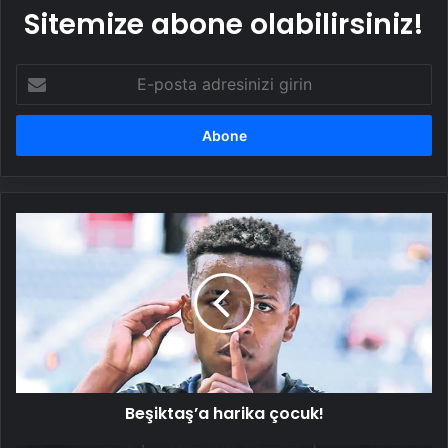
Sitemize abone olabilirsiniz!
E-
posta
adresinizi
girin
Beşiktaş’a
harika
çocuk!
Beşiktaş’a harika çocuk!