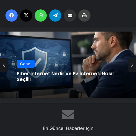
Facebook
X
WhatsApp
Telegram
Email'den paylaş
Yaz
Genel
Fiber İnternet Nedir ve Ev İnterneti Nasıl
Seçilir
En Güncel Haberler İçin