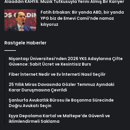
Alaaddin KAHYA: Müzik Tutkusuyla Yerini Almiş Bir Kariyer
Fatih Erbakan: Bir yanda ABD, bir yanda
YPG biz de Emevi Camii’nde namaz
kılıyoruz
Rastgele Haberler
Nişantaşı Üniversitesi’nden 2026 YKS Adaylarına Çifte
Güvence: Sabit Ücret ve Kesintisiz Burs
Fiber İnternet Nedir ve Ev İnterneti Nasıl Seçilir
25 Yıllık Miras Davasında Gözler Temmuz Ayındaki
Karar Duruşmasına Çevrildi
Şanlıurfa Avukatlık Bürosu ile Boşanma Sürecinde
Doğru Avukatı Seçin
Eşya Depolama Kartal ve Maltepe’de Güvenli ve
iklimlendirmeli Saklama