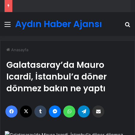
Aydın Haber Ajansı
Menü
A
Anasayfa
Galatasaray’da Mauro
Icardi, İstanbul’a döner
dönmez bakın ne yaptı
Facebook
X
Tumblr
Messenger
WhatsApp
Telegram
Email'den paylaş