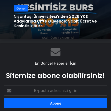
Genel
Nişantaşı Üniversitesi’nden 2026 YKS
Adaylarına Çifte Güvence: Sabit Ücret ve
Kesintisiz Burs
En Güncel Haberler İçin
Sitemize abone olabilirsiniz!
E-
posta
adresinizi
girin