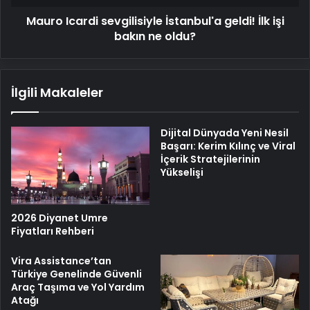
ne
Mauro Icardi sevgilisiyle İstanbul'a geldi! İlk işi
oldu?
bakın ne oldu?
İlgili Makaleler
Dijital Dünyada Yeni Nesil
Başarı: Kerim Kılınç ve Viral
İçerik Stratejilerinin
Yükselişi
2026 Diyanet Umre
Fiyatları Rehberi
Vira Assistance’tan
Türkiye Genelinde Güvenli
Araç Taşıma ve Yol Yardım
Atağı