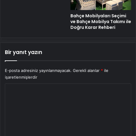
Bahçe Mobilyaları Seçimi
ve Bahçe Mobilya Takımı ile
Doğru Karar Rehberi
Bir yanıt yazın
E-posta adresiniz yayınlanmayacak.
Gerekli alanlar
*
ile
işaretlenmişlerdir
Y
o
r
u
m
*