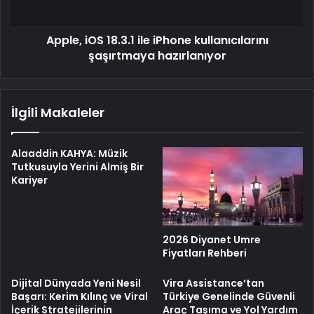
hazırlanıyor
Apple, iOS 18.3.1 ile iPhone kullanıcılarını
şaşırtmaya hazırlanıyor
İlgili Makaleler
Alaaddin KAHYA: Müzik
Tutkusuyla Yerini Almiş Bir
Kariyer
2026 Diyanet Umre
Fiyatları Rehberi
Dijital Dünyada Yeni Nesil
Vira Assistance’tan
Başarı: Kerim Kılınç ve Viral
Türkiye Genelinde Güvenli
İçerik Stratejilerinin
Araç Taşıma ve Yol Yardım