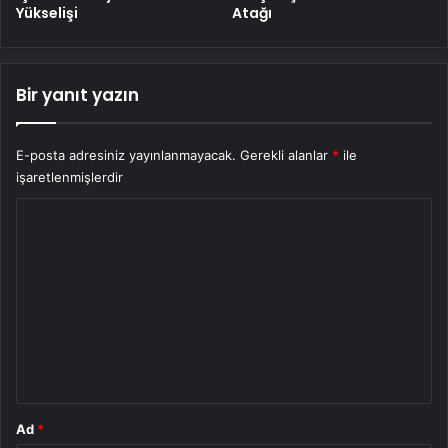
Yükselişi
Atağı
Bir yanıt yazın
E-posta adresiniz yayınlanmayacak.
Gerekli alanlar
*
ile
işaretlenmişlerdir
Y
o
r
u
m
*
Ad
*