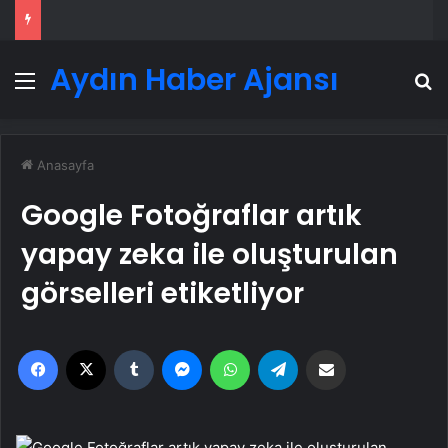
Aydın Haber Ajansı
Menü
A
Anasayfa
Google Fotoğraflar artık
yapay zeka ile oluşturulan
görselleri etiketliyor
Facebook
X
Tumblr
Messenger
WhatsApp
Telegram
Email'den paylaş