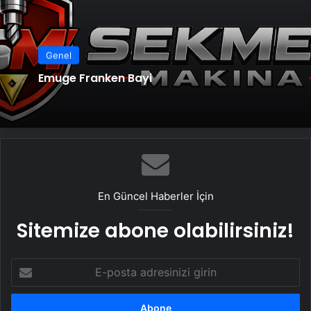
Genel
Emuge Franken Bayi
En Güncel Haberler İçin
Sitemize abone olabilirsiniz!
E-
posta
adresinizi
girin