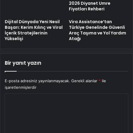
2026 Diyanet Umre
Fiyatları Rehberi
Dijital Dünyada Yeni Nesil
Vira Assistance’tan
Başarı: Kerim Kılınç ve Viral
Türkiye Genelinde Güvenli
İçerik Stratejilerinin
Araç Taşıma ve Yol Yardım
Yükselişi
Atağı
Bir yanıt yazın
E-posta adresiniz yayınlanmayacak.
Gerekli alanlar
*
ile
işaretlenmişlerdir
Y
o
r
u