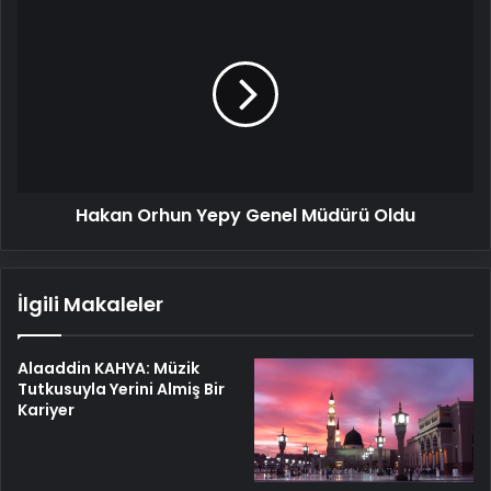
Hakan
Orhun
Yepy
Genel
Müdürü
Oldu
Hakan Orhun Yepy Genel Müdürü Oldu
İlgili Makaleler
Alaaddin KAHYA: Müzik
Tutkusuyla Yerini Almiş Bir
Kariyer