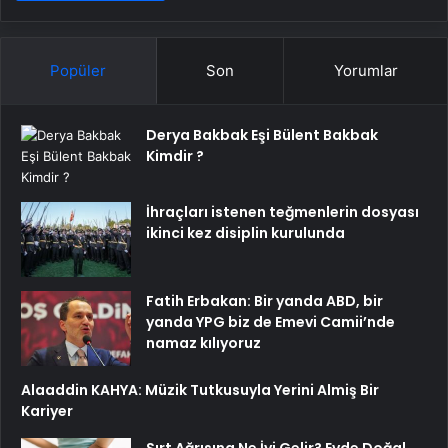
Popüler
Son
Yorumlar
Derya Bakbak Eşi Bülent Bakbak
Kimdir ?
İhraçları istenen teğmenlerin dosyası
ikinci kez disiplin kurulunda
Fatih Erbakan: Bir yanda ABD, bir
yanda YPG biz de Emevi Camii’nde
namaz kılıyoruz
Alaaddin KAHYA: Müzik Tutkusuyla Yerini Almiş Bir
Kariyer
Sırt Ağrısına Ne İyi Gelir? Evde Doğal