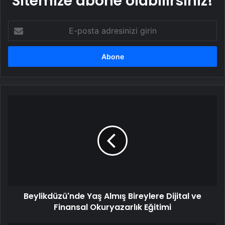
Sitemize abone olabilirsiniz!
E-
posta
adresinizi
girin
Beylikdüzü'nde
Yaş
Almış
Bireylere
Dijital
ve
Finansal
Okuryazarlık
Eğitimi
Beylikdüzü'nde Yaş Almış Bireylere Dijital ve
Finansal Okuryazarlık Eğitimi