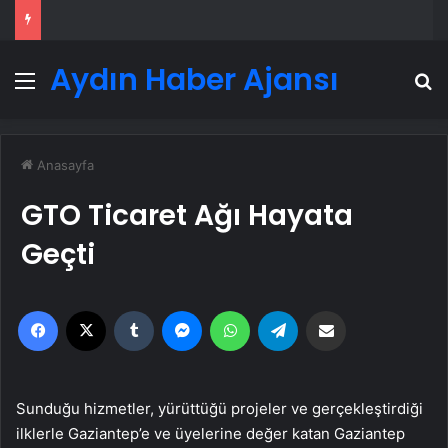
Aydın Haber Ajansı
Menü
A
Anasayfa
GTO Ticaret Ağı Hayata
Geçti
Facebook
X
Tumblr
Messenger
WhatsApp
Telegram
Email'den paylaş
Sunduğu hizmetler, yürüttüğü projeler ve gerçekleştirdiği
ilklerle Gaziantep’e ve üyelerine değer katan Gaziantep