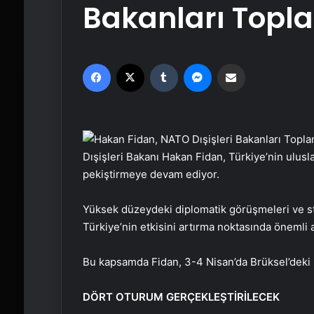
Bakanları Topla
Facebook
X
Tumblr
Messenger
Email'den paylaş
Dışişleri Bakanı Hakan Fidan, Türkiye’nin ulusla
pekiştirmeye devam ediyor.
Yüksek düzeydeki diplomatik görüşmeleri ve str
Türkiye’nin etkisini artırma noktasında önemli a
Bu kapsamda Fidan, 3-4 Nisan’da Brüksel’deki N
DÖRT OTURUM GERÇEKLEŞTİRİLECEK