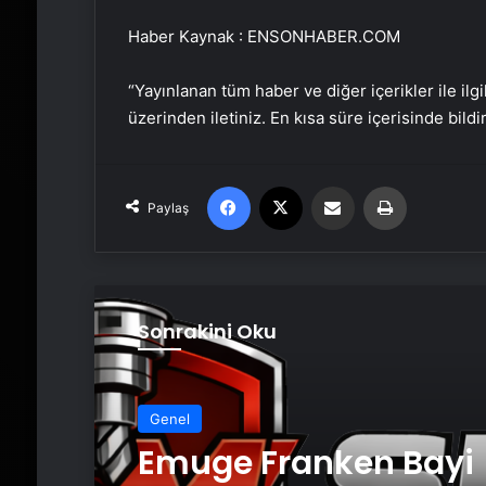
Haber Kaynak : ENSONHABER.COM
“Yayınlanan tüm haber ve diğer içerikler ile ilgil
üzerinden iletiniz. En kısa süre içerisinde bildi
Facebook
X
Email'den paylaş
Yaz
Paylaş
Sonrakini Oku
Genel
Emuge Franken Bayi