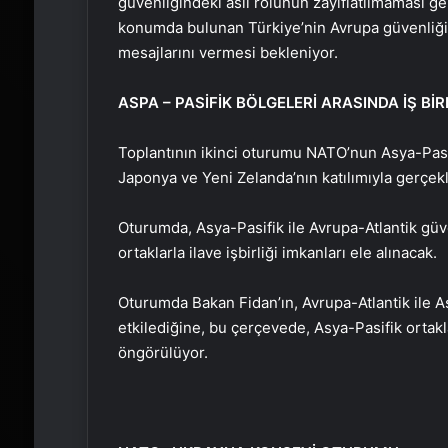
güvenliğindeki asli rolünün zayıflatılmaması g
konumda bulunan Türkiye’nin Avrupa güvenliğin
mesajlarını vermesi bekleniyor.
ASPA – PASİFİK BÖLGELERİ ARASINDA İŞ BİRL
Toplantının ikinci oturumu NATO’nun Asya-Pasif
Japonya ve Yeni Zelanda’nın katılımıyla gerçekl
Oturumda, Asya-Pasifik ile Avrupa-Atlantik gü
ortaklarla ilave işbirliği imkanları ele alınacak.
Oturumda Bakan Fidan’ın, Avrupa-Atlantik ile As
etkilediğine, bu çerçevede, Asya-Pasifik ortakla
öngörülüyor.