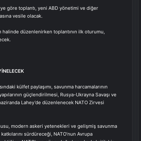
giye göre toplantı, yeni ABD yönetimi ve diğer
masına vesile olacak.
m halinde düzenlenirken toplantının ilk oturumu,
lecek.
YİNELECEK
sındaki külfet paylaşımı, savunma harcamalarının
tyapılarının güçlendirilmesi, Rusya-Ukrayna Savaşı ve
 haziranda Lahey’de düzenlenecek NATO Zirvesi
dusu, modern askeri yetenekleri ve gelişmiş savunma
e katkılarını sürdüreceği, NATO’nun Avrupa