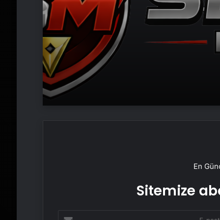
En Günc
Sitemize abo
E-