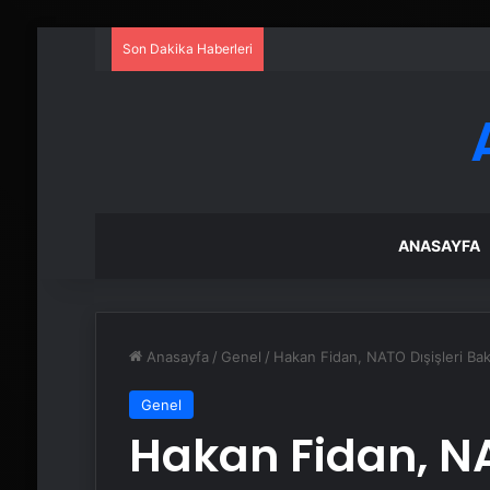
Son Dakika Haberleri
ANASAYFA
Anasayfa
/
Genel
/
Hakan Fidan, NATO Dışişleri Baka
Genel
Hakan Fidan, NA