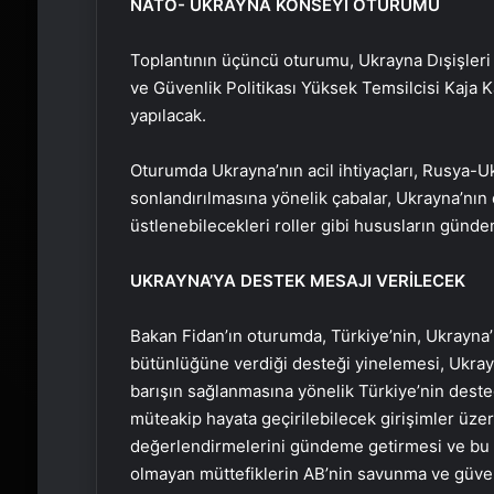
NATO- UKRAYNA KONSEYİ OTURUMU
Toplantının üçüncü oturumu, Ukrayna Dışişleri Ba
ve Güvenlik Politikası Yüksek Temsilcisi Kaja 
yapılacak.
Oturumda Ukrayna’nın acil ihtiyaçları, Rusya-
sonlandırılmasına yönelik çabalar, Ukrayna’nın
üstlenebilecekleri roller gibi hususların günd
UKRAYNA’YA DESTEK MESAJI VERİLECEK
Bakan Fidan’ın oturumda, Türkiye’nin, Ukrayna’
bütünlüğüne verdiği desteği yinelemesi, Ukrayna
barışın sağlanmasına yönelik Türkiye’nin dest
müteakip hayata geçirilebilecek girişimler üze
değerlendirmelerini gündeme getirmesi ve bu 
olmayan müttefiklerin AB’nin savunma ve güvenl