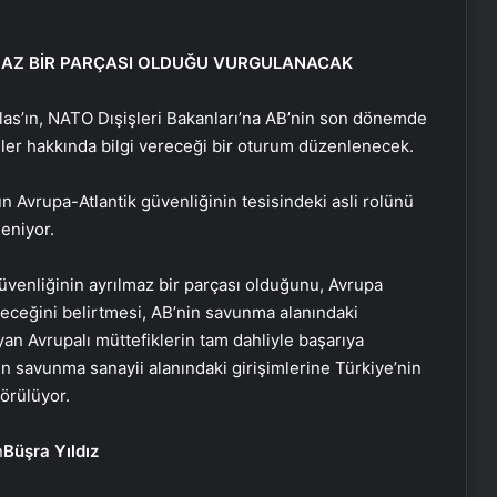
LMAZ BİR PARÇASI OLDUĞU VURGULANACAK
las’ın, NATO Dışişleri Bakanları’na AB’nin son dönemde
mler hakkında bilgi vereceği bir oturum düzenlenecek.
n Avrupa-Atlantik güvenliğinin tesisindeki asli rolünü
leniyor.
üvenliğinin ayrılmaz bir parçası olduğunu, Avrupa
receğini belirtmesi, AB’nin savunma alanındaki
an Avrupalı müttefiklerin tam dahliyle başarıya
in savunma sanayii alanındaki girişimlerine Türkiye’nin
görülüyor.
Büşra Yıldız