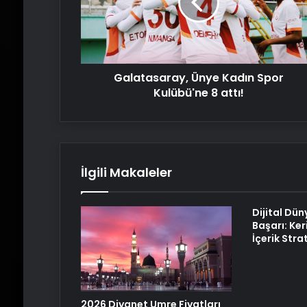
Kulübü'ne
8
attı!
Galatasaray, Ünye Kadın Spor
Kulübü'ne 8 attı!
İlgili Makaleler
Dijital Dün
Başarı: Ker
İçerik Strat
2026 Diyanet Umre Fiyatları