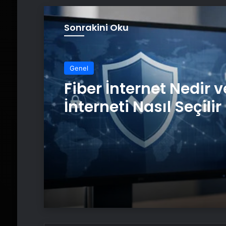
Sonrakini Oku
Genel
Fiber İnternet Nedir v
İnterneti Nasıl Seçilir