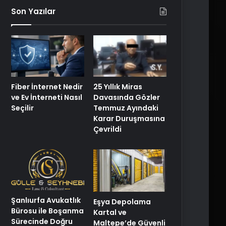
Son Yazılar
25 Yıllık Miras
Fiber İnternet Nedir
Davasında Gözler
ve Ev İnterneti Nasıl
Temmuz Ayındaki
Seçilir
Karar Duruşmasına
Çevrildi
Şanlıurfa Avukatlık
Eşya Depolama
Bürosu ile Boşanma
Kartal ve
Sürecinde Doğru
Maltepe’de Güvenli