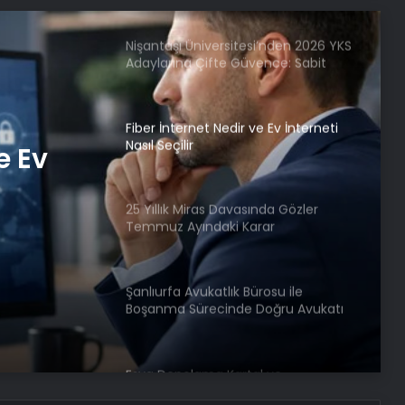
Nişantaşı Üniversitesi’nden 2026 YKS
Adaylarına Çifte Güvence: Sabit
Ücret ve Kesintisiz Burs
Fiber İnternet Nedir ve Ev İnterneti
Nasıl Seçilir
e Ev
25 Yıllık Miras Davasında Gözler
Temmuz Ayındaki Karar
Duruşmasına Çevrildi
Şanlıurfa Avukatlık Bürosu ile
Boşanma Sürecinde Doğru Avukatı
Seçin
Eşya Depolama Kartal ve
Maltepe’de Güvenli ve