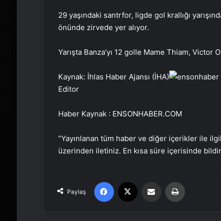
29 yaşındaki santrfor, ligde gol krallığı yarışı
önünde zirvede yer alıyor.
Yarışta Banza’yı 12 golle Mame Thiam, Victor 
Kaynak: İhlas Haber Ajansı (İHA)
Editor
Haber Kaynak : ENSONHABER.COM
“Yayınlanan tüm haber ve diğer içerikler ile ilgil
üzerinden iletiniz. En kısa süre içerisinde bildi
Facebook
X
Email'den paylaş
Yaz
Paylaş