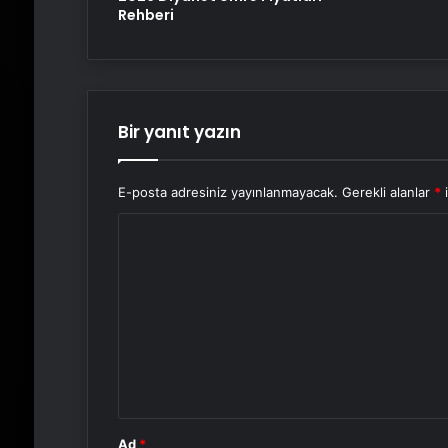
Rehberi
Bir yanıt yazın
E-posta adresiniz yayınlanmayacak.
Gerekli alanlar
*
i
Y
o
r
u
m
*
Ad
*