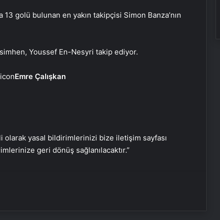
nda 13 golü bulunan en yakın takipçisi Simon Banza’nın
Ortopodoloji İle Diyabetik Ayak
Yarası Tedavisi
Osimhen, Youssef En-Nesyri takip ediyor.
Zihnin Gizemli Sınırları ve Ötesi :
Emre Çalışkan
Nasılnedir.com
Serjoy : Dijital Medya Ajansı, Google
Reklam Ajansı, SEO Ajansı ve Web
Tasarım Ajansı
i olarak yasal bildirimlerinizi bize iletişim sayfası
rimlerinize geri dönüş sağlanılacaktır.”
UETDS Nedir ? Uetds.com İle Akıllı
Dijital Taşımacılık Yazılımı
Alaaddin KAHYA: Müzik Tutkusuyla
Yerini Almiş Bir Kariyer