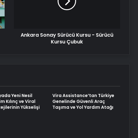
-
Sürücü
Kursu
Nişantaşı Üniversitesi’nden 2026 YKS
Çubuk
Adaylarına Çifte Güvence: Sabit
Ücret ve Kesintisiz Burs
Ankara Sonay Sürücü Kursu - Sürücü
Kursu Çubuk
Fiber İnternet Nedir ve Ev İnterneti
Nasıl Seçilir
25 Yıllık Miras Davasında Gözler
Temmuz Ayındaki Karar
Duruşmasına Çevrildi
yada Yeni Nesil
Vira Assistance’tan Türkiye
im Kılınç ve Viral
Genelinde Güvenli Araç
Şanlıurfa Avukatlık Bürosu ile
ejilerinin Yükselişi
Taşıma ve Yol Yardım Atağı
Boşanma Sürecinde Doğru Avukatı
Seçin
Eşya Depolama Kartal ve
Maltepe’de Güvenli ve