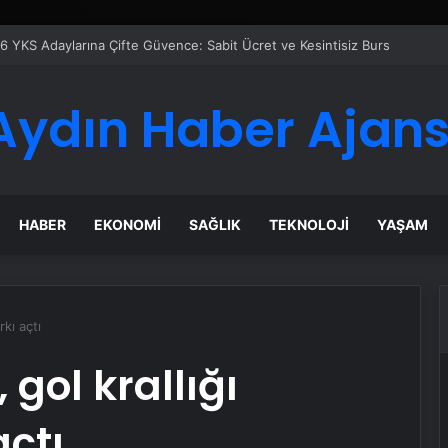
eti Nasıl Seçilir
Aydın Haber Ajans
HABER
EKONOMI
SAĞLIK
TEKNOLOJI
YAŞAM
rkı açtı
 gol krallığı
açtı