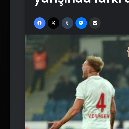
Facebook
X
Tumblr
Messenger
Email'den paylaş