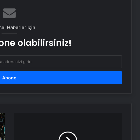
iklimlendirmeli Saklama
Ortopodoloji İle Diyabetik Ayak
Yarası Tedavisi
el Haberler İçin
ne olabilirsiniz!
Zihnin Gizemli Sınırları ve Ötesi :
Nasılnedir.com
Serjoy : Dijital Medya Ajansı, Google
Reklam Ajansı, SEO Ajansı ve Web
Tasarım Ajansı
UETDS Nedir ? Uetds.com İle Akıllı
Dijital Taşımacılık Yazılımı
Ankara
Sonay
Sürücü
Alaaddin KAHYA: Müzik Tutkusuyla
Kursu
Yerini Almiş Bir Kariyer