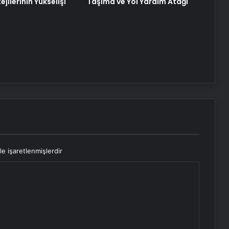
ejilerinin Yükselişi
Taşıma ve Yol Yardım Atağı
Boşanma Sürecinde Doğru Avukatı
Seçin
Eşya Depolama Kartal ve
Maltepe’de Güvenli ve
iklimlendirmeli Saklama
le işaretlenmişlerdir