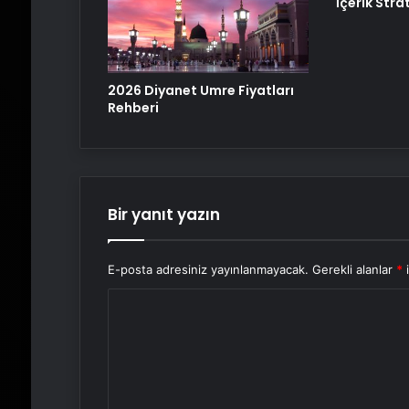
İçerik Strat
2026 Diyanet Umre Fiyatları
Rehberi
Bir yanıt yazın
E-posta adresiniz yayınlanmayacak.
Gerekli alanlar
*
i
Y
o
r
u