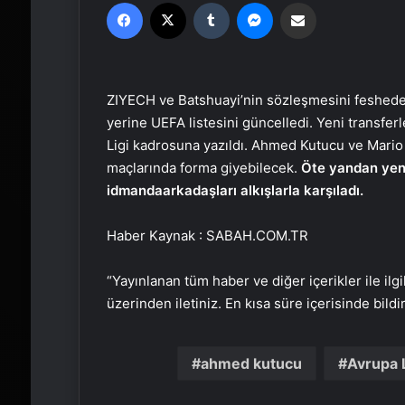
Facebook
X
Tumblr
Messenger
Email'den paylaş
ZIYECH ve Batshuayi’nin sözleşmesini fesheden
yerine UEFA listesini güncelledi. Yeni transfer
Ligi kadrosuna yazıldı. Ahmed Kutucu ve Mario
maçlarında forma giyebilecek.
Öte yandan yeni
idmanda
arkadaşları alkışlarla karşıladı.
Haber Kaynak : SABAH.COM.TR
“Yayınlanan tüm haber ve diğer içerikler ile ilgil
üzerinden iletiniz. En kısa süre içerisinde bildi
ahmed kutucu
Avrupa L