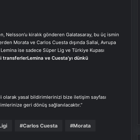
, Nelsson’u kiralık gönderen Galatasaray, bu üç ismin
lerden Morata ve Carlos Cuesta dışında Sallai, Avrupa
Ortopodoloji İle Diyabetik Ayak
 Lemina ise sadece Süper Lig ve Türkiye Kupası
Yarası Tedavisi
 transferler
Lemina ve Cuesta’yı dünkü
Zihnin Gizemli Sınırları ve Ötesi :
Nasılnedir.com
i olarak yasal bildirimlerinizi bize iletişim sayfası
Serjoy : Dijital Medya Ajansı, Google
rimlerinize geri dönüş sağlanılacaktır.”
Reklam Ajansı, SEO Ajansı ve Web
Tasarım Ajansı
igi
Carlos Cuesta
Morata
UETDS Nedir ? Uetds.com İle Akıllı
Dijital Taşımacılık Yazılımı