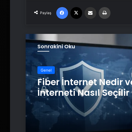
Facebook
X
Email'den paylaş
Yaz
Paylaş
Sonrakini Oku
Genel
Fiber İnternet Nedir v
İnterneti Nasıl Seçilir