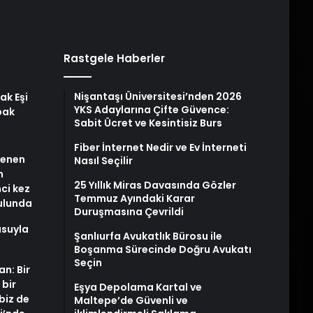
Rastgele Haberler
Nişantaşı Üniversitesi’nden 2026
ak Eşi
YKS Adaylarına Çifte Güvence:
bak
Sabit Ücret ve Kesintisiz Burs
Fiber İnternet Nedir ve Ev İnterneti
stenen
Nasıl Seçilir
n
25 Yıllık Miras Davasında Gözler
nci kez
Temmuz Ayındaki Karar
rulunda
Duruşmasına Çevrildi
usuyla
Şanlıurfa Avukatlık Bürosu ile
Boşanma Sürecinde Doğru Avukatı
Seçin
an: Bir
 bir
Eşya Depolama Kartal ve
biz de
Maltepe’de Güvenli ve