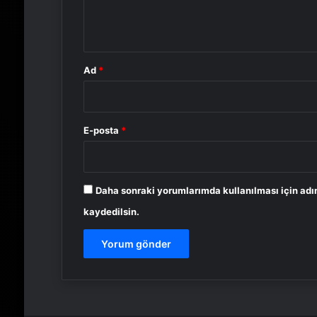
m
*
Ad
*
E-posta
*
Daha sonraki yorumlarımda kullanılması için adı
kaydedilsin.