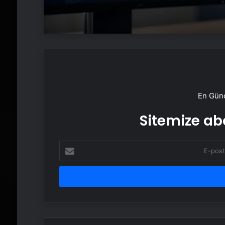
En Günc
Sitemize abo
E-
posta
adresinizi
girin