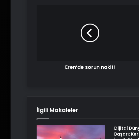
Eren’de
sorun
nakit!
Eren’de sorun nakit!
İlgili Makaleler
Dijital Dün
Başarı: Ker