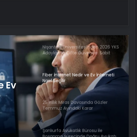
Alaaddin KAHYA: Müzik Tutkusuyla
Yerini Almiş Bir Kariyer
Nişantaşı Üniversitesi’nden 2026 YKS
Adaylarına Çifte Güvence: Sabit
Ücret ve Kesintisiz Burs
Fiber İnternet Nedir ve Ev İnterneti
Nasıl Seçilir
e Ev
25 Yıllık Miras Davasında Gözler
Temmuz Ayındaki Karar
Duruşmasına Çevrildi
Şanlıurfa Avukatlık Bürosu ile
Boşanma Sürecinde Doğru Avukatı