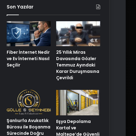
Son Yazılar
25 Yıllık Miras
Fiber İnternet Nedir
Davasında Gözler
ve Ev İnterneti Nasıl
Temmuz Ayındaki
Seçilir
Karar Duruşmasına
Çevrildi
Şanlıurfa Avukatlık
Eşya Depolama
Bürosu ile Boşanma
Kartal ve
Sürecinde Doğru
Maltepe’de Güvenli