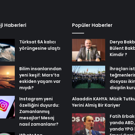
ji Haberleri
Popüler Haberler
Türksat 6A kalıcı
Derya Bakb
yörüngesine ulaştı
Bülent Bak
Kimdir ?
Bilim insanlarından
İhraçları i
yeni keşif: Mars’ta
teğmenleri
eskiden yaşam var
dosyası iki
mıydı?
disiplin ku
Instagram yeni
Alaaddin KAHYA: Müzik Tutk
özelliğini duyurdu:
Yerini Almiş Bir Kariyer
Zamanlanmış
Fatih Erbak
mesajlar! Mesaj
yanda ABD,
nasıl zamanlanır?
yanda YPG 