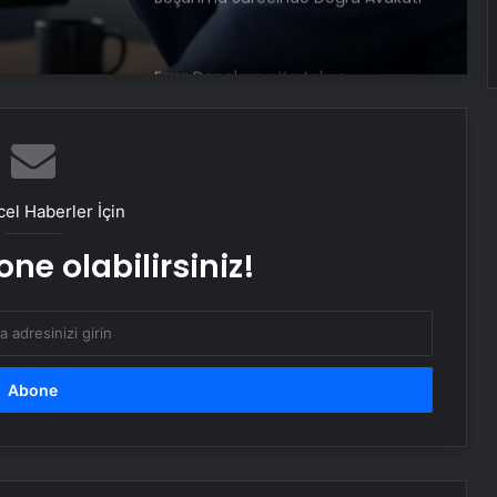
Seçin
Eşya Depolama Kartal ve
Maltepe’de Güvenli ve
iklimlendirmeli Saklama
Ortopodoloji İle Diyabetik Ayak
Yarası Tedavisi
el Haberler İçin
ne olabilirsiniz!
Zihnin Gizemli Sınırları ve Ötesi :
Nasılnedir.com
Serjoy : Dijital Medya Ajansı, Google
Reklam Ajansı, SEO Ajansı ve Web
Tasarım Ajansı
UETDS Nedir ? Uetds.com İle Akıllı