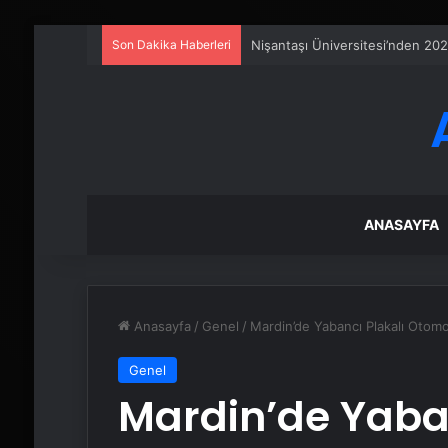
Son Dakika Haberleri
Fiber İnternet Nedir ve Ev İntern
ANASAYFA
Anasayfa
/
Genel
/
Mardin’de Yabancı Plakalı Otomo
Genel
Mardin’de Yaban