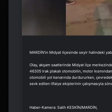
MARDİN’in Midyat ilçesinde seyir halindeki yaba
Olay, akşam saatlerinde Midyat ilçe merkezind
46305 Irak plakalı otomobilin, motor kısmından
otomobili yol kenarında durdururken, çevredekil
sevk edilen itfaiye ekiplerinin çalışmasıyla sö
Haber-Kamera: Salih KESKİN/MARDİN,