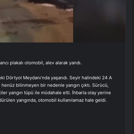
ncı plakalı otomobil, alev alarak yandı.
eki Dörtyol Meydanı’nda yaşandı. Seyir halindeki 24 A
 henüz bilinmeyen bir nedenle yangın çıktı. Sürücü,
er yangın tüpü ile müdahale etti. İhbarla olay yerine
ndürülen yangında, otomobil kullanılamaz hale geldi.
Ortopodoloji İle Diyabetik Ayak
Yarası Tedavisi