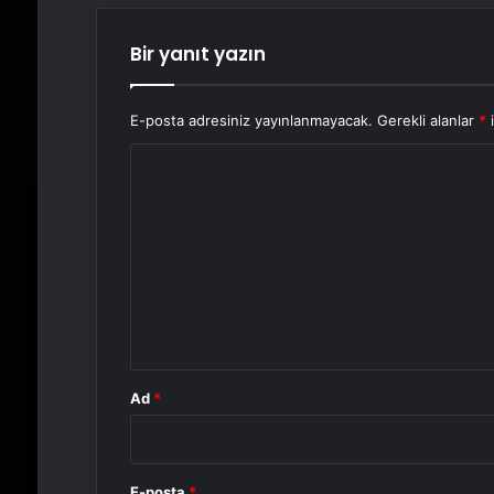
Bir yanıt yazın
E-posta adresiniz yayınlanmayacak.
Gerekli alanlar
*
i
Y
o
r
u
m
*
Ad
*
E-posta
*