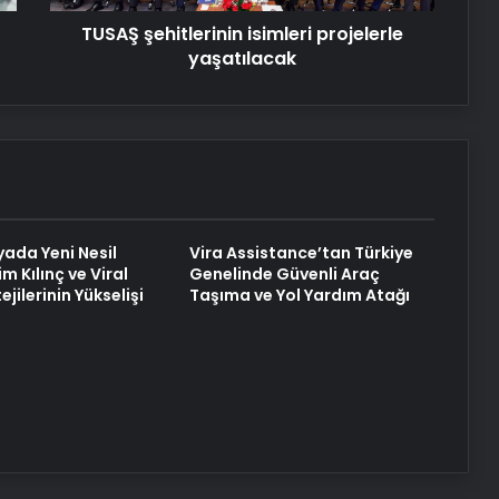
Ücret ve Kesintisiz Burs
TUSAŞ şehitlerinin isimleri projelerle
yaşatılacak
Fiber İnternet Nedir ve Ev İnterneti
Nasıl Seçilir
25 Yıllık Miras Davasında Gözler
Temmuz Ayındaki Karar
Duruşmasına Çevrildi
yada Yeni Nesil
Vira Assistance’tan Türkiye
im Kılınç ve Viral
Genelinde Güvenli Araç
Şanlıurfa Avukatlık Bürosu ile
ejilerinin Yükselişi
Taşıma ve Yol Yardım Atağı
Boşanma Sürecinde Doğru Avukatı
Seçin
Eşya Depolama Kartal ve
Maltepe’de Güvenli ve
iklimlendirmeli Saklama