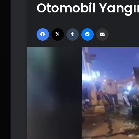
Otomobil Yangı
Facebook
X
Tumblr
Messenger
Email'den paylaş