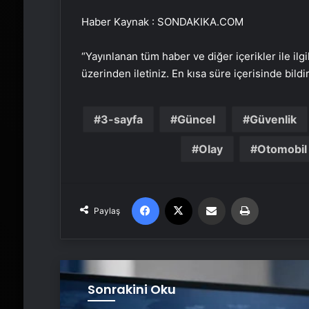
Haber Kaynak : SONDAKIKA.COM
“Yayınlanan tüm haber ve diğer içerikler ile ilgil
üzerinden iletiniz. En kısa süre içerisinde bildi
3-sayfa
Güncel
Güvenlik
Olay
Otomobil
Facebook
X
Email'den paylaş
Yaz
Paylaş
Sonrakini Oku