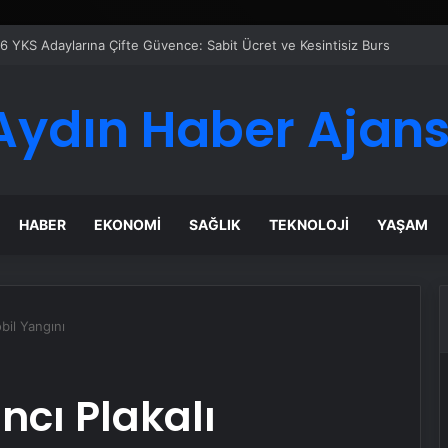
eti Nasıl Seçilir
Aydın Haber Ajans
HABER
EKONOMI
SAĞLIK
TEKNOLOJI
YAŞAM
bil Yangını
cı Plakalı