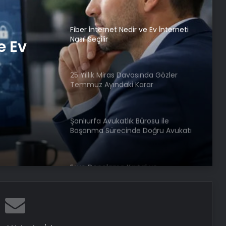
Ücret ve Kesintisiz Burs
Fiber İnternet Nedir ve Ev İnterneti
Nasıl Seçilir
e Ev
25 Yıllık Miras Davasında Gözler
Temmuz Ayındaki Karar
Duruşmasına Çevrildi
Şanlıurfa Avukatlık Bürosu ile
Boşanma Sürecinde Doğru Avukatı
Seçin
Eşya Depolama Kartal ve
Maltepe’de Güvenli ve
iklimlendirmeli Saklama
Ortopodoloji İle Diyabetik Ayak
Yarası Tedavisi