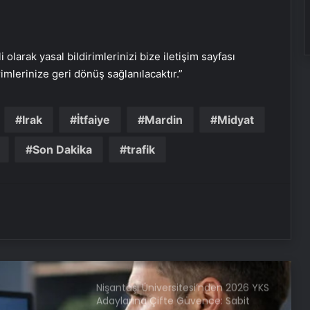
Zihnin Gizemli Sınırları ve Ötesi :
Nasılnedir.com
i olarak yasal bildirimlerinizi bize iletişim sayfası
rimlerinize geri dönüş sağlanılacaktır.”
Serjoy : Dijital Medya Ajansı, Google
Reklam Ajansı, SEO Ajansı ve Web
Irak
İtfaiye
Mardin
Midyat
Tasarım Ajansı
Son Dakika
trafik
UETDS Nedir ? Uetds.com İle Akıllı
Dijital Taşımacılık Yazılımı
Alaaddin KAHYA: Müzik Tutkusuyla
Yerini Almiş Bir Kariyer
Nişantaşı Üniversitesi’nden 2026 YKS
Adaylarına Çifte Güvence: Sabit