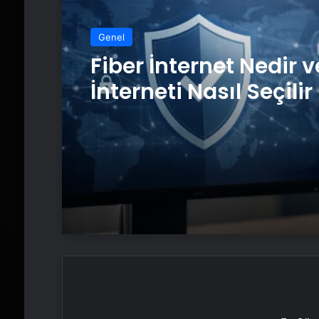
Genel
Fiber İnternet Nedir v
İnterneti Nasıl Seçilir