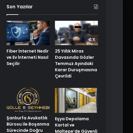
Son Yazılar
25 Yıllık Miras
Fiber İnternet Nedir
Davasında Gözler
ve Ev İnterneti Nasıl
Temmuz Ayındaki
Seçilir
Karar Duruşmasına
Çevrildi
Şanlıurfa Avukatlık
Eşya Depolama
Bürosu ile Boşanma
Kartal ve
Sürecinde Doğru
Maltepe’de Güvenli