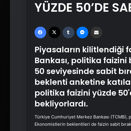
YÜZDE 50’DE SAB
Facebook
X
Tumblr
Messenger
Email'den paylaş
Piyasaların kilitlendiği 
Bankası, politika faizini
50 seviyesinde sabit bır
beklenti anketine katıl
politika faizini yüzde 5
bekliyorlardı.
Türkiye Cumhuriyet Merkez Bankası (TCMB), poli
Ekonomistlerin beklentileri de faizin sabit bıra