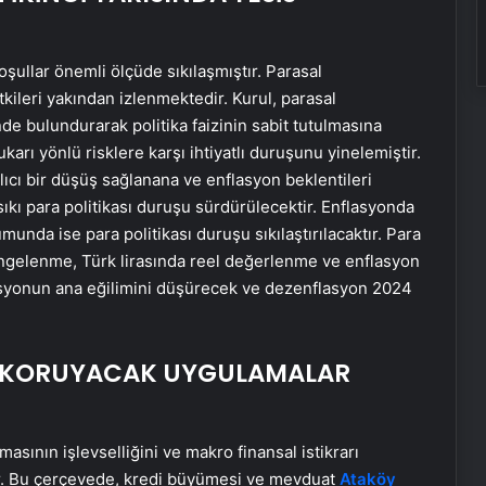
koşullar önemli ölçüde sıkılaşmıştır. Parasal
etkileri yakından izlenmektedir. Kurul, parasal
nde bulundurarak politika faizinin sabit tutulmasına
karı yönlü risklere karşı ihtiyatlı duruşunu yinelemiştir.
lıcı bir düşüş sağlanana ve enflasyon beklentileri
ıkı para politikası duruşu sürdürülecektir. Enflasyonda
unda ise para politikası duruşu sıkılaştırılacaktır. Para
 dengelenme, Türk lirasında reel değerlenme ve enflasyon
lasyonun ana eğilimini düşürecek ve dezenflasyon 2024
RI KORUYACAK UYGULAMALAR
masının işlevselliğini ve makro finansal istikrarı
r. Bu çerçevede, kredi büyümesi ve mevduat
Ataköy