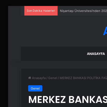
Son Dakika Haberleri
Fiber İnternet Nedir ve Ev İntern
ANASAYFA
Anasayfa
/
Genel
/
MERKEZ BANKASI POLİTİKA FAİZ
Genel
MERKEZ BANKASI