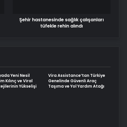
alındı
Nişantaşı Üniversitesi’nden 2026 YKS
Adaylarına Çifte Güvence: Sabit
Ücret ve Kesintisiz Burs
Şehir hastanesinde sağlık çalışanları
tüfekle rehin alındı
Fiber İnternet Nedir ve Ev İnterneti
Nasıl Seçilir
25 Yıllık Miras Davasında Gözler
Temmuz Ayındaki Karar
Duruşmasına Çevrildi
yada Yeni Nesil
Vira Assistance’tan Türkiye
im Kılınç ve Viral
Genelinde Güvenli Araç
Şanlıurfa Avukatlık Bürosu ile
ejilerinin Yükselişi
Taşıma ve Yol Yardım Atağı
Boşanma Sürecinde Doğru Avukatı
Seçin
Eşya Depolama Kartal ve
Maltepe’de Güvenli ve
iklimlendirmeli Saklama