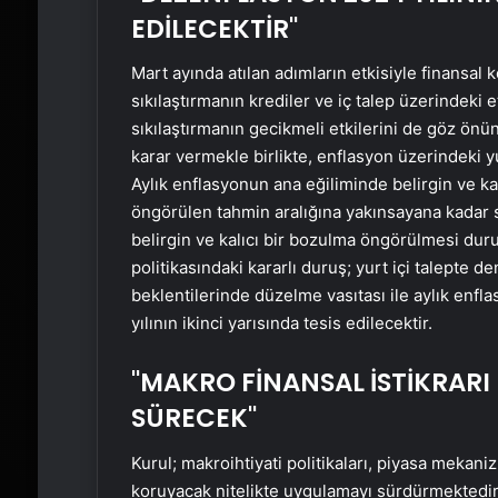
EDİLECEKTİR"
Mart ayında atılan adımların etkisiyle finansal 
sıkılaştırmanın krediler ve iç talep üzerindeki 
sıkılaştırmanın gecikmeli etkilerini de göz önü
karar vermekle birlikte, enflasyon üzerindeki yu
Aylık enflasyonun ana eğiliminde belirgin ve ka
öngörülen tahmin aralığına yakınsayana kadar s
belirgin ve kalıcı bir bozulma öngörülmesi durum
politikasındaki kararlı duruş; yurt içi talepte
beklentilerinde düzelme vasıtası ile aylık enf
yılının ikinci yarısında tesis edilecektir.
"MAKRO FİNANSAL İSTİKRA
SÜRECEK"
Kurul; makroihtiyati politikaları, piyasa mekaniz
koruyacak nitelikte uygulamayı sürdürmektedi