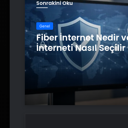
Sonrakini Oku
Genel
Fiber İnternet Nedir v
İnterneti Nasıl Seçilir