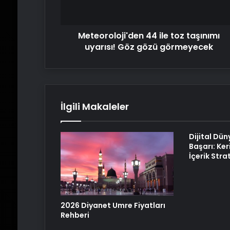
Göz
gözü
görmeyecek
Meteoroloji'den 44 ile toz taşınımı
uyarısı! Göz gözü görmeyecek
İlgili Makaleler
Dijital Dün
Başarı: Ker
İçerik Strat
2026 Diyanet Umre Fiyatları
Rehberi