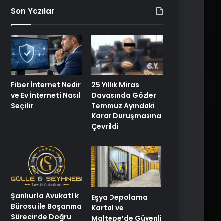
Son Yazılar
25 Yıllık Miras
Fiber İnternet Nedir
Davasında Gözler
ve Ev İnterneti Nasıl
Temmuz Ayındaki
Seçilir
Karar Duruşmasına
Çevrildi
Şanlıurfa Avukatlık
Eşya Depolama
Bürosu ile Boşanma
Kartal ve
Sürecinde Doğru
Maltepe’de Güvenli