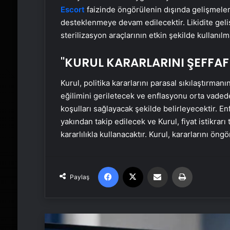
Escort
faizinde öngörülenin dışında gelişmel
desteklenmeye devam edilecektir. Likidite geli
sterilizasyon araçlarının etkin şekilde kullanıl
"KURUL KARARLARINI ŞEFFAF
Kurul, politika kararlarını parasal sıkılaştırman
eğilimini geriletecek ve enflasyonu orta vaded
koşulları sağlayacak şekilde belirleyecektir. E
yakından takip edilecek ve Kurul, fiyat istikrar
kararlılıkla kullanacaktır. Kurul, kararlarını öngö
Facebook
X
Email'den paylaş
Yaz
Paylaş