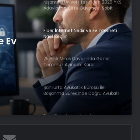
Nişantaşı Üniversitesi’nden 2026 YKS
Adaylarına Çifte Güvence: Sabit
Ücret ve Kesintisiz Burs
Fiber İnternet Nedir ve Ev İnterneti
Nasıl Seçilir
e Ev
25 Yıllık Miras Davasında Gözler
Temmuz Ayındaki Karar
Duruşmasına Çevrildi
Şanlıurfa Avukatlık Bürosu ile
Boşanma Sürecinde Doğru Avukatı
Seçin
Eşya Depolama Kartal ve
Maltepe’de Güvenli ve
iklimlendirmeli Saklama