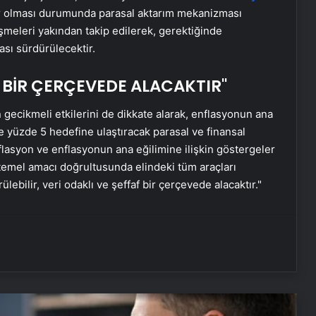
Ortopodoloji İle Diyabetik Ayak
er olması durumunda parasal aktarım mekanizması
Yarası Tedavisi
şmeleri yakından takip edilerek, gerektiğinde
ması sürdürülecektir.
Zihnin Gizemli Sınırları ve Ötesi :
Nasılnedir.com
 BİR ÇERÇEVEDE ALACAKTIR"
ın gecikmeli etkilerini de dikkate alarak, enflasyonun ana
Serjoy : Dijital Medya Ajansı, Google
e yüzde 5 hedefine ulaştıracak parasal ve finansal
Reklam Ajansı, SEO Ajansı ve Web
nflasyon ve enflasyonun ana eğilimine ilişkin göstergeler
Tasarım Ajansı
ı temel amacı doğrultusunda elindeki tüm araçları
rülebilir, veri odaklı ve şeffaf bir çerçevede alacaktır."
UETDS Nedir ? Uetds.com İle Akıllı
Dijital Taşımacılık Yazılımı
Alaaddin KAHYA: Müzik Tutkusuyla
Yerini Almiş Bir Kariyer