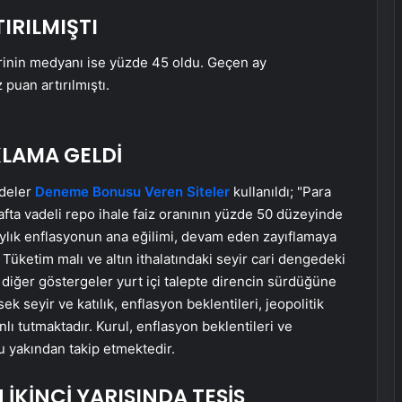
IRILMIŞTI
lerinin medyanı ise yüzde 45 oldu. Geçen ay
 puan artırılmıştı.
LAMA GELDİ
adeler
Deneme Bonusu Veren Siteler
kullanıldı; "Para
r hafta vadeli repo ihale faiz oranının yüzde 50 düzeyinde
 aylık enflasyonun ana eğilimi, devam eden zayıflamaya
ketim malı ve altın ithalatındaki seyir cari dengedeki
 diğer göstergeler yurt içi talepte direncin sürdüğüne
 seyir ve katılık, enflasyon beklentileri, jeopolitik
anlı tutmaktadır. Kurul, enflasyon beklentileri ve
u yakından takip etmektedir.
 İKİNCİ YARISINDA TESİS