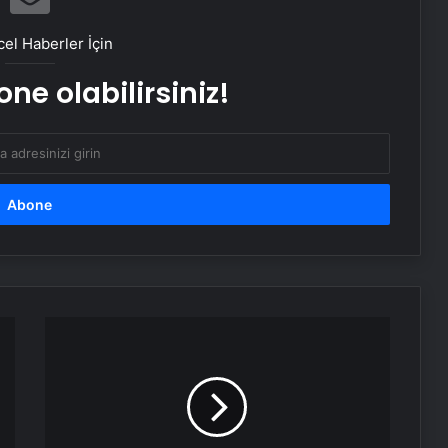
Ortopodoloji İle Diyabetik Ayak
Yarası Tedavisi
el Haberler İçin
ne olabilirsiniz!
Zihnin Gizemli Sınırları ve Ötesi :
Nasılnedir.com
Serjoy : Dijital Medya Ajansı, Google
Reklam Ajansı, SEO Ajansı ve Web
Tasarım Ajansı
UETDS Nedir ? Uetds.com İle Akıllı
Dijital Taşımacılık Yazılımı
Şehir
hastanesinde
sağlık
Alaaddin KAHYA: Müzik Tutkusuyla
çalışanları
Yerini Almiş Bir Kariyer
tüfekle
rehin