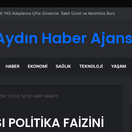
eti Nasıl Seçilir
Aydın Haber Ajans
HABER
EKONOMI
SAĞLIK
TEKNOLOJI
YAŞAM
İNİ YÜZDE 50’DE SABİT BIRAKTI
 POLİTİKA FAİZİNİ