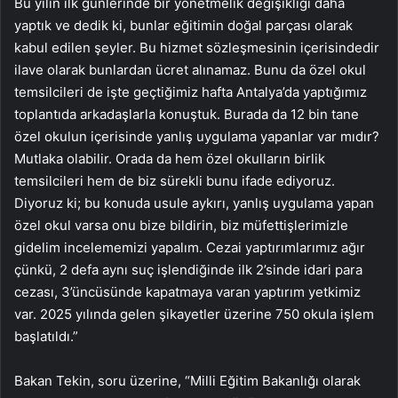
Bu yılın ilk günlerinde bir yönetmelik değişikliği daha
yaptık ve dedik ki, bunlar eğitimin doğal parçası olarak
kabul edilen şeyler. Bu hizmet sözleşmesinin içerisindedir
ilave olarak bunlardan ücret alınamaz. Bunu da özel okul
temsilcileri de işte geçtiğimiz hafta Antalya’da yaptığımız
toplantıda arkadaşlarla konuştuk. Burada da 12 bin tane
özel okulun içerisinde yanlış uygulama yapanlar var mıdır?
Mutlaka olabilir. Orada da hem özel okulların birlik
temsilcileri hem de biz sürekli bunu ifade ediyoruz.
Diyoruz ki; bu konuda usule aykırı, yanlış uygulama yapan
özel okul varsa onu bize bildirin, biz müfettişlerimizle
gidelim incelememizi yapalım. Cezai yaptırımlarımız ağır
çünkü, 2 defa aynı suç işlendiğinde ilk 2’sinde idari para
cezası, 3’üncüsünde kapatmaya varan yaptırım yetkimiz
var. 2025 yılında gelen şikayetler üzerine 750 okula işlem
başlatıldı.”
Bakan Tekin, soru üzerine, “Milli Eğitim Bakanlığı olarak