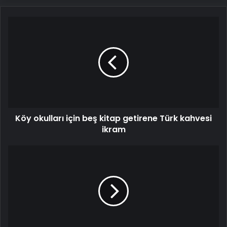
Köy
okulları
için
beş
kitap
getirene
Türk
kahvesi
ikram
Köy okulları için beş kitap getirene Türk kahvesi
ikram
İstanbul
Valiliği'nden
Ataşehir'deki
Sakarya
İlkokulu
hakkında
açıklama