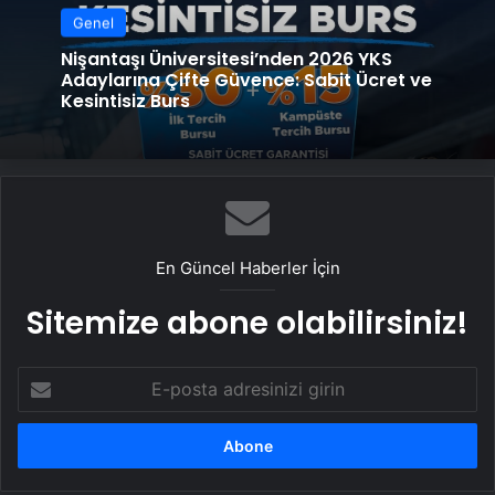
Genel
Nişantaşı Üniversitesi’nden 2026 YKS
Adaylarına Çifte Güvence: Sabit Ücret ve
Kesintisiz Burs
En Güncel Haberler İçin
Sitemize abone olabilirsiniz!
E-
posta
adresinizi
girin