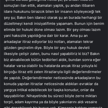
sonuçları ilan ettik, atamaları yaptık, şu andan itibaren
idare hukukunu birazcık bilen bir insanın söyleyeceği tek
şey şu; Bakın ben idareci olarak şu an burada herhangi bir
düzeltmeyi kendi inisiyatifimle yapamam. Bunun için benim
elimde bir hukuki done olması lazım. Bir şey olması lazım
yani haksızlık yapıldığına dair bir karar. Ama şu an
arkadaşlar itiraz ediyorlar biz notları, atamaları tekrar
gözden geçirelim diye. Böyle bir şey hukuk devleti
ilkesiyle çelişir zaten, bunu nasıl yapabiliriz ki biz? Bakın
biz alınabilecek bütün tedbirleri aldık, bundan sonra eğer
hatalar varsa olabilir bu hatalarda ancak itiraz yoluyla ki
birçoğu itiraz etti zaten itirazlarıyla ilgili değerlendirmeler
de yapıldı. Değerlendirmeler neticesinde arkadaşların bu
konuda yapılan itirazlar neticesinde aldıkları evraklar da
yargıya intikal edebilecek bir başka konudur, onlar da
taşıyabilirler. Nihayetinde bu süreci böyle zerre miktarı
torpil, adam kayırma ya da böyle yakınlarını aldı vesaire
gibi denebilecek bir husus yok. Kimsenin hakkını yemeyiz.