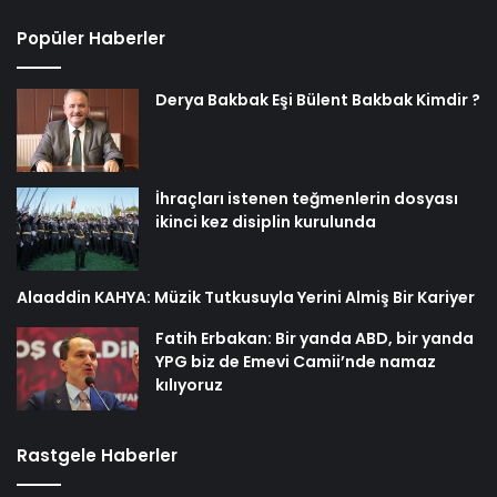
Popüler Haberler
Derya Bakbak Eşi Bülent Bakbak Kimdir ?
İhraçları istenen teğmenlerin dosyası
ikinci kez disiplin kurulunda
Alaaddin KAHYA: Müzik Tutkusuyla Yerini Almiş Bir Kariyer
Fatih Erbakan: Bir yanda ABD, bir yanda
YPG biz de Emevi Camii’nde namaz
kılıyoruz
Rastgele Haberler