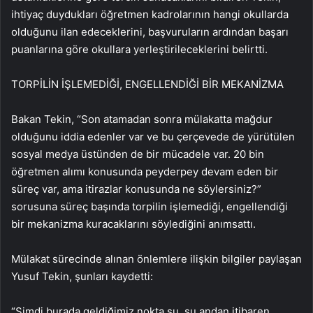
ihtiyaç duydukları öğretmen kadrolarının hangi okullarda
olduğunu ilan edeceklerini, başvuruların ardından başarı
puanlarına göre okullara yerleştirileceklerini belirtti.
TORPİLİN İŞLEMEDİĞİ, ENGELLENDİĞİ BİR MEKANİZMA
Bakan Tekin, “Son atamadan sonra mülakatta mağdur
olduğunu iddia edenler var ve bu çerçevede de yürütülen
sosyal medya üstünden de bir mücadele var. 20 bin
öğretmen alımı konusunda peyderpey devam eden bir
süreç var, ama itirazlar konusunda ne söylersiniz?”
sorusuna süreç başında torpilin işlemediği, engellendiği
bir mekanizma kuracaklarını söylediğini anımsattı.
Mülakat sürecinde alınan önlemlere ilişkin bilgiler paylaşan
Yusuf Tekin, şunları kaydetti:
“Şimdi burada geldiğimiz nokta şu, şu andan itibaren