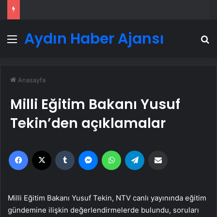
Aydın Haber Ajansı
Menü
A
Anasayfa
Milli Eğitim Bakanı Yusuf
Tekin’den açıklamalar
Facebook
X
Tumblr
Messenger
WhatsApp
Telegram
Email'den paylaş
Milli Eğitim Bakanı Yusuf Tekin, NTV canlı yayınında eğitim
gündemine ilişkin değerlendirmelerde bulundu, soruları