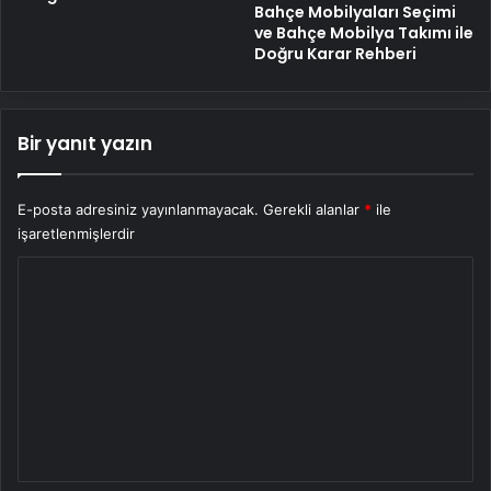
Bahçe Mobilyaları Seçimi
ve Bahçe Mobilya Takımı ile
Doğru Karar Rehberi
Bir yanıt yazın
E-posta adresiniz yayınlanmayacak.
Gerekli alanlar
*
ile
işaretlenmişlerdir
Y
o
r
u
m
*