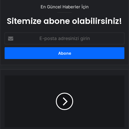
En Güncel Haberler İçin
Sitemize abone olabilirsiniz!
E-
posta
adresinizi
girin
Cumhurbaşkanı
Erdoğan:
Türkiye
Savunma
Sanayi
Alanında
Destan
Yazıyor