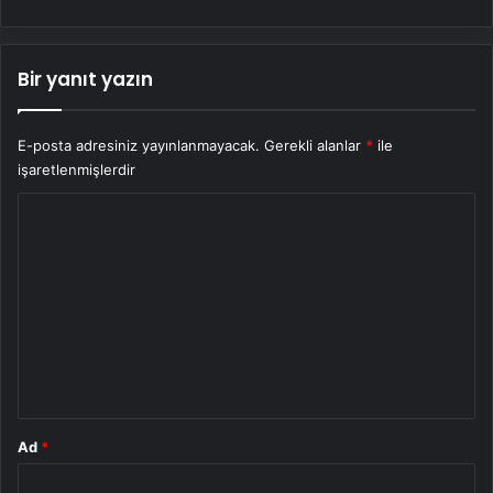
Bir yanıt yazın
E-posta adresiniz yayınlanmayacak.
Gerekli alanlar
*
ile
işaretlenmişlerdir
Y
o
r
u
m
*
Ad
*