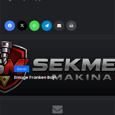
Facebook
X
WhatsApp
Telegram
Email'den paylaş
Yaz
Genel
Emuge Franken Bayi