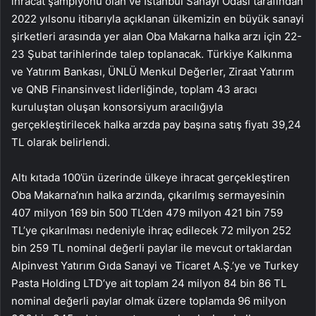
ihracat şampiyonu olan ve İstanbul Sanayi Odası tarafından
2022 yılsonu itibarıyla açıklanan ülkemizin en büyük sanayi
şirketleri arasında yer alan Oba Makarna halka arzı için 22-
23 Şubat tarihlerinde talep toplanacak. Türkiye Kalkınma
ve Yatırım Bankası, ÜNLÜ Menkul Değerler, Ziraat Yatırım
ve QNB Finansinvest liderliğinde, toplam 43 aracı
kuruluştan oluşan konsorsiyum aracılığıyla
gerçekleştirilecek halka arzda pay başına satış fiyatı 39,24
TL olarak belirlendi.
Altı kıtada 100’ün üzerinde ülkeye ihracat gerçekleştiren
Oba Makarna’nın halka arzında, çıkarılmış sermayesinin
407 milyon 169 bin 500 TL’den 479 milyon 421 bin 759
TL’ye çıkarılması nedeniyle ihraç edilecek 72 milyon 252
bin 259 TL nominal değerli paylar ile mevcut ortaklardan
Alpinvest Yatırım Gıda Sanayi ve Ticaret A.Ş.’ye ve Turkey
Pasta Holding LTD’ye ait toplam 24 milyon 84 bin 86 TL
nominal değerli paylar olmak üzere toplamda 96 milyon