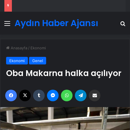
Aydın Haber Ajansı
Menü
A
Anasayfa
/
Ekonomi
Ekonomi
Genel
Oba Makarna halka açılıyor
Facebook
X
Tumblr
Messenger
WhatsApp
Telegram
Email'den paylaş