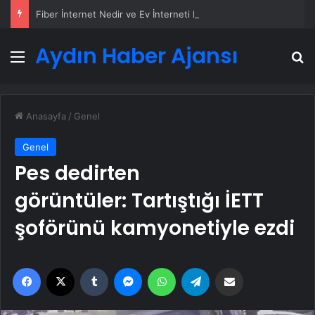
Fiber İnternet Nedir ve Ev İnterneti Nasıl Seçilir
Aydın Haber Ajansı
Menü
A
Anasayfa
/
Genel
Genel
Pes dedirten
görüntüler: Tartıştığı İETT
şoförünü kamyonetiyle ezdi
Facebook
X
Tumblr
Messenger
WhatsApp
Telegram
Email'den paylaş