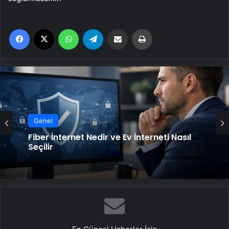
Facebook
X
WhatsApp
Telegram
Email'den paylaş
Yaz
Genel
Fiber İnternet Nedir ve Ev İnterneti Nasıl
Seçilir