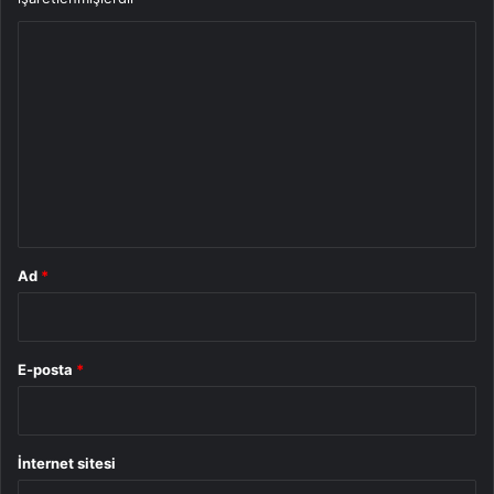
Y
o
r
u
m
*
Ad
*
E-posta
*
İnternet sitesi