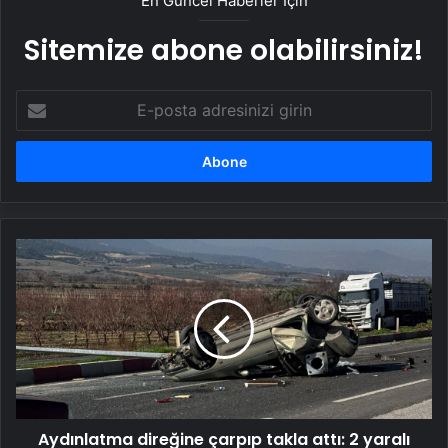
En Güncel Haberler İçin
Sitemize abone olabilirsiniz!
E-
posta
adresinizi
girin
Aydınlatma
direğine
çarpıp
takla
attı:
2
yaralı
Aydınlatma direğine çarpıp takla attı: 2 yaralı