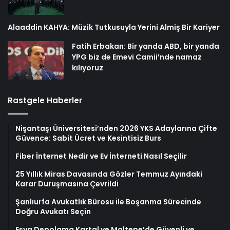
Alaaddin KAHYA: Müzik Tutkusuyla Yerini Almiş Bir Kariyer
Fatih Erbakan: Bir yanda ABD, bir yanda
YPG biz de Emevi Camii’nde namaz
kılıyoruz
Rastgele Haberler
Nişantaşı Üniversitesi’nden 2026 YKS Adaylarına Çifte
Güvence: Sabit Ücret ve Kesintisiz Burs
Fiber İnternet Nedir ve Ev İnterneti Nasıl Seçilir
25 Yıllık Miras Davasında Gözler Temmuz Ayındaki
Karar Duruşmasına Çevrildi
Şanlıurfa Avukatlık Bürosu ile Boşanma Sürecinde
Doğru Avukatı Seçin
Eşya Depolama Kartal ve Maltepe’de Güvenli ve