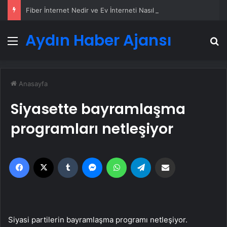
Fiber İnternet Nedir ve Ev İnterneti Nasıl Seçilir
Aydın Haber Ajansı
Menü
A
Anasayfa
Siyasette bayramlaşma
programları netleşiyor
Facebook
X
Tumblr
Messenger
WhatsApp
Telegram
Email'den paylaş
Siyasi partilerin bayramlaşma programı netleşiyor.