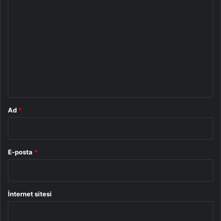
Y
o
r
u
m
*
Ad
*
E-posta
*
İnternet sitesi