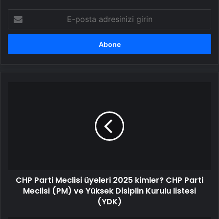
E-
posta
adresinizi
girin
CHP
Parti
Meclisi
üyeleri
2025
kimler?
CHP
Parti
Meclisi
CHP Parti Meclisi üyeleri 2025 kimler? CHP Parti
(PM)
ve
Meclisi (PM) ve Yüksek Disiplin Kurulu listesi
Yüksek
(YDK)
Disiplin