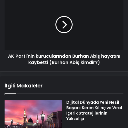
Kurulu
AK
listesi
Parti'nin
(YDK)
kurucularından
Burhan
Abiş
hayatını
kaybetti
(Burhan
Abiş
AK Parti'nin kurucularından Burhan Abiş hayatını
kimdir?)
kaybetti (Burhan Abiş kimdir?)
İlgili Makaleler
Dijital Dünyada Yeni Nesil
Başarı: Kerim Kılınç ve Viral
İçerik Stratejilerinin
Yükselişi