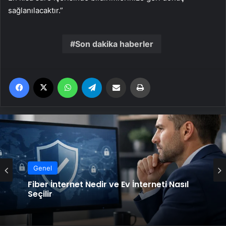
sağlanılacaktır.”
Son dakika haberler
Facebook
X
WhatsApp
Telegram
Email'den paylaş
Yaz
Genel
Fiber İnternet Nedir ve Ev İnterneti Nasıl
Seçilir