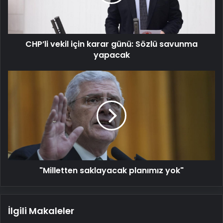
Sözlü
savunma
yapacak
CHP’li vekil için karar günü: Sözlü savunma
yapacak
"Milletten
saklayacak
planımız
yok"
"Milletten saklayacak planımız yok"
İlgili Makaleler