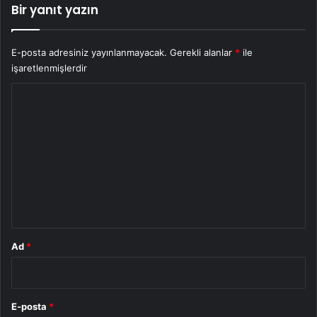
Bir yanıt yazın
E-posta adresiniz yayınlanmayacak.
Gerekli alanlar
*
ile
işaretlenmişlerdir
Y
o
r
u
m
*
Ad
*
E-posta
*