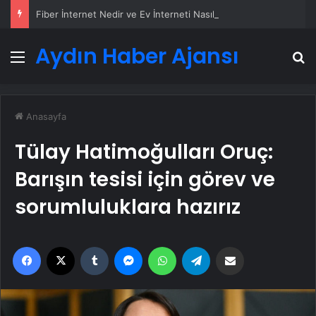
Fiber İnternet Nedir ve Ev İnterneti Nasıl Seçilir
Aydın Haber Ajansı
Menü
A
Anasayfa
Tülay Hatimoğulları Oruç:
Barışın tesisi için görev ve
sorumluluklara hazırız
Facebook
X
Tumblr
Messenger
WhatsApp
Telegram
Email'den paylaş