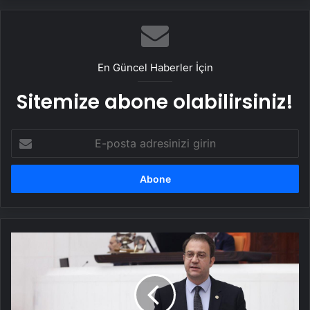
En Güncel Haberler İçin
Sitemize abone olabilirsiniz!
E-
posta
adresinizi
girin
CHP’li
vekil
için
karar
günü: