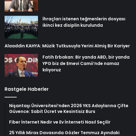
İhraçları istenen teğmenlerin dosyası
ikinci kez disiplin kurulunda
Alaaddin KAHYA: Müzik Tutkusuyla Yerini Almiş Bir Kariyer
Fatih Erbakan: Bir yanda ABD, bir yanda
YPG biz de Emevi Camii’nde namaz
kılıyoruz
Rastgele Haberler
Nişantaşı Üniversitesi’nden 2026 YKS Adaylarına Çifte
Güvence: Sabit Ücret ve Kesintisiz Burs
Fiber İnternet Nedir ve Ev İnterneti Nasıl Seçilir
25 Yıllık Miras Davasında Gözler Temmuz Ayındaki