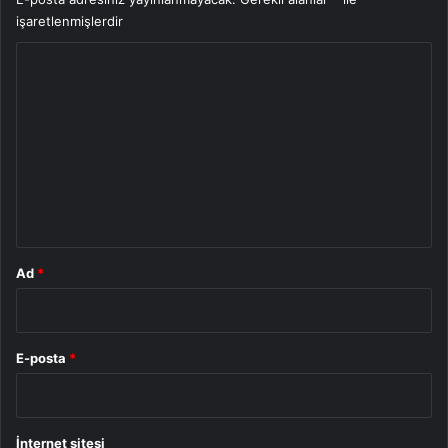
işaretlenmişlerdir
Y
o
r
u
m
*
Ad
*
E-posta
*
İnternet sitesi