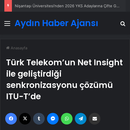
Nişantaşı Üniversitesi’nden 2026 YKS Adaylarına Çifte Güvence: Sabit Ücret ve Kesintisiz Burs
Aydın Haber Ajansı
Menü
A
Anasayfa
Türk Telekom’un Net Insight
ile geliştirdiği
senkronizasyonu çözümü
ITU-T’de
Facebook
X
Tumblr
Messenger
WhatsApp
Telegram
Email'den paylaş