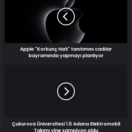
Hızlı"
tanıtımını
cadılar
bayramında
yapmayı
planlıyor
Apple "Korkunç Hızlı" tanıtımını cadılar
bayramında yapmayı planlıyor
Çukurova
Üniversitesi
1.5
Adana
Elektromobil
Takımı
yine
şampiyon
oldu
Çukurova Üniversitesi 1.5 Adana Elektromobil
Takımı yine şampiyon oldu