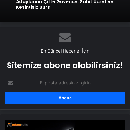
Adaylarına Çifte Güvence: Sabit Ücret ve
Kesintisiz Burs
En Güncel Haberler İçin
Sitemize abone olabilirsiniz!
E-
posta
adresinizi
girin
Apple
"Korkunç