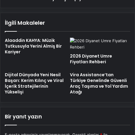
İlgili Makaleler
Alaaddin KAHYA: Müzik
Tutkusuyla Yerini Almiş Bir
Kariyer
2026 Diyanet Umre
Fiyatları Rehberi
Dijital Dünyada Yeni Nesil
Vira Assistance’tan
Başarı: Kerim Kılınç ve Viral
Türkiye Genelinde Güvenli
İçerik Stratejilerinin
Araç Taşıma ve Yol Yardım
Yükselişi
Atağı
Bir yanıt yazın
E-posta adresiniz yayınlanmayacak.
Gerekli alanlar
*
ile