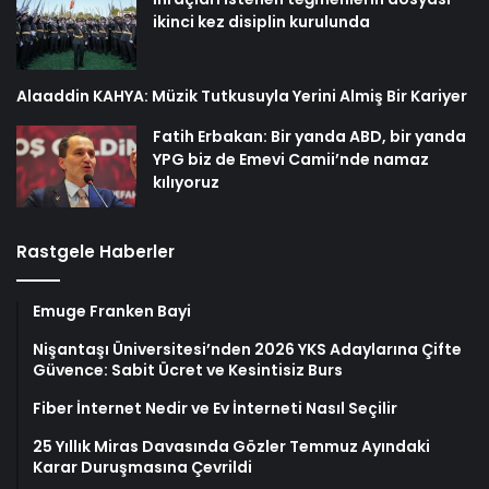
ikinci kez disiplin kurulunda
Alaaddin KAHYA: Müzik Tutkusuyla Yerini Almiş Bir Kariyer
Fatih Erbakan: Bir yanda ABD, bir yanda
YPG biz de Emevi Camii’nde namaz
kılıyoruz
Rastgele Haberler
Emuge Franken Bayi
Nişantaşı Üniversitesi’nden 2026 YKS Adaylarına Çifte
Güvence: Sabit Ücret ve Kesintisiz Burs
Fiber İnternet Nedir ve Ev İnterneti Nasıl Seçilir
25 Yıllık Miras Davasında Gözler Temmuz Ayındaki
Karar Duruşmasına Çevrildi