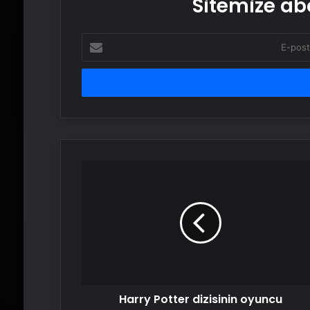
Sitemize abo
E-
posta
adresinizi
girin
Harry
Potter
dizisinin
oyuncu
kadrosu
açıklandı
Harry Potter dizisinin oyuncu