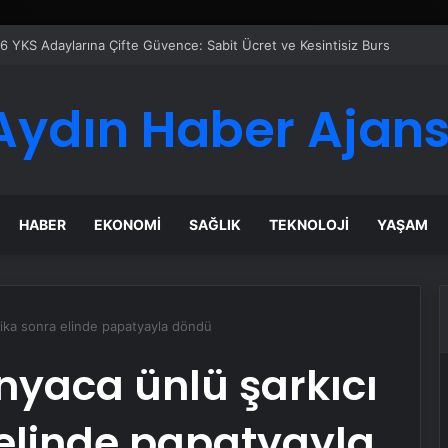
6 YKS Adaylarına Çifte Güvence: Sabit Ücret ve Kesintisiz Burs
Aydın Haber Ajans
HABER
EKONOMI
SAĞLIK
TEKNOLOJI
YAŞAM
kika sonra elinde papatyayla döndü
nyaca ünlü şarkıcı
 elinde papatyayla