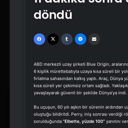
döndü
Facebook
X
Tumblr
Messenger
Email'den paylaş
ABD merkezli uzay şirketi Blue Origin, araları
6 kişilik mürettebatıyla uzaya kısa süreli bir y
fırlatma sahasından kalkış yaptı. Araç, Dünya 
kısa süreli yer çekimsiz ortam sağladı. Yaklaşı
yavaşlayarak güvenli bir şekilde Dünya’ya indi.
Bu uçuşun, 60 yılı aşkın bir sürenin ardından 
oluştuğu bildirildi. Perry, iniş sonrası verdiği 
sorulduğunda
“Elbette, yüzde 100”
yanıtını ver