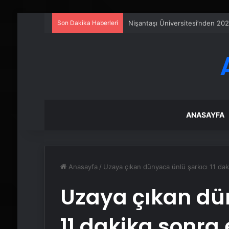
Son Dakika Haberleri
Nişantaşı Üniversitesi’nden 202
ANASAYFA
Anasayfa
/
Uzaya çıkan dünyaca ünlü şarkıcı 11 da
Uzaya çıkan dü
11 dakika sonra