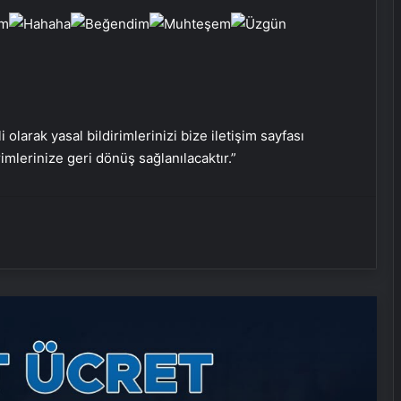
Nişantaşı Üniversitesi’nden 2026 YKS
Adaylarına Çifte Güvence: Sabit
Ücret ve Kesintisiz Burs
i olarak yasal bildirimlerinizi bize iletişim sayfası
rimlerinize geri dönüş sağlanılacaktır.”
Fiber İnternet Nedir ve Ev İnterneti
Nasıl Seçilir
25 Yıllık Miras Davasında Gözler
Temmuz Ayındaki Karar
Duruşmasına Çevrildi
Şanlıurfa Avukatlık Bürosu ile
Boşanma Sürecinde Doğru Avukatı
Seçin