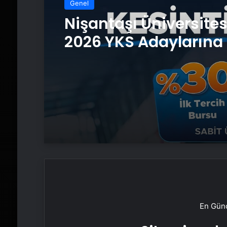
Genel
Nişantaşı Üniversite
2026 YKS Adaylarına 
Güvence: Sabit Ücret
Kesintisiz Burs
En Günc