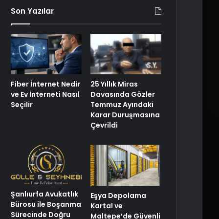
Son Yazılar
Fiber İnternet Nedir
25 Yıllık Miras
ve Ev İnterneti Nasıl
Davasında Gözler
Seçilir
Temmuz Ayındaki
Karar Duruşmasına
Çevrildi
Şanlıurfa Avukatlık
Eşya Depolama
Bürosu ile Boşanma
Kartal ve
Sürecinde Doğru
Maltepe’de Güvenli