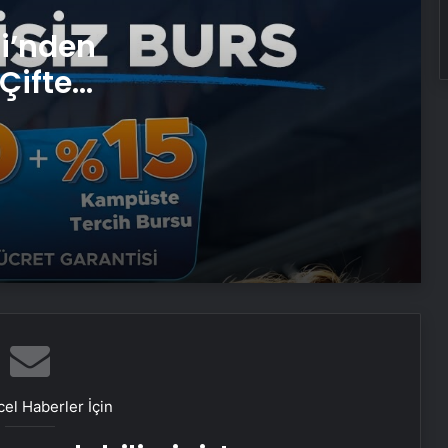
Eşya Depolama Kartal ve
si’nden
Maltepe’de Güvenli ve
iklimlendirmeli Saklama
Çifte
 ve
Ortopodoloji İle Diyabetik Ayak
Yarası Tedavisi
Zihnin Gizemli Sınırları ve Ötesi :
Nasılnedir.com
Serjoy : Dijital Medya Ajansı, Google
Reklam Ajansı, SEO Ajansı ve Web
Tasarım Ajansı
UETDS Nedir ? Uetds.com İle Akıllı
Dijital Taşımacılık Yazılımı
el Haberler İçin