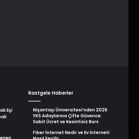
Rastgele Haberler
Nişantaşı Üniversitesi’nden 2026
ak Eşi
YKS Adaylarına Çifte Güvence:
bak
Sabit Ücret ve Kesintisiz Burs
Fiber İnternet Nedir ve Ev İnterneti
stenen
Nasıl Seçilir