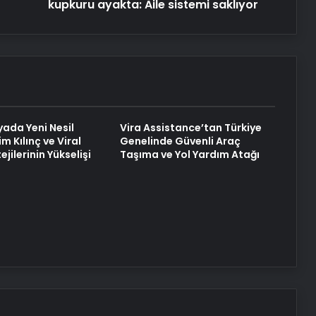
sistemi
kupkuru ayakta: Aile sistemi saklıyor
saklıyor
yada Yeni Nesil
Vira Assistance’tan Türkiye
im Kılınç ve Viral
Genelinde Güvenli Araç
ejilerinin Yükselişi
Taşıma ve Yol Yardım Atağı