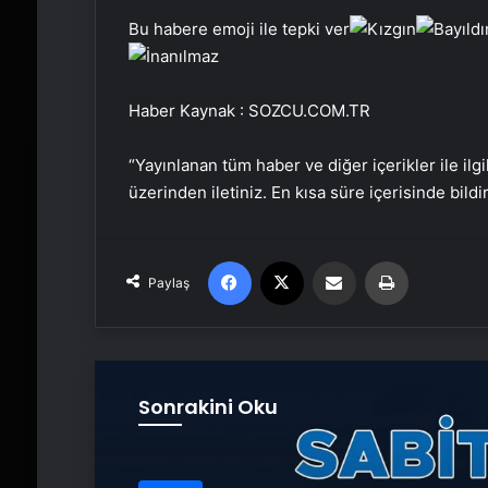
Bu habere emoji ile tepki ver
Haber Kaynak : SOZCU.COM.TR
“Yayınlanan tüm haber ve diğer içerikler ile ilgil
üzerinden iletiniz. En kısa süre içerisinde bildi
Facebook
X
Email'den paylaş
Yaz
Paylaş
Sonrakini Oku