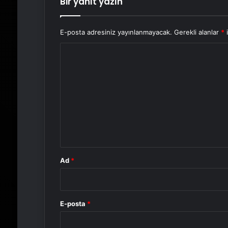
Bir yanıt yazın
E-posta adresiniz yayınlanmayacak.
Gerekli alanlar
*
i
Y
o
r
u
m
*
Ad
*
E-posta
*