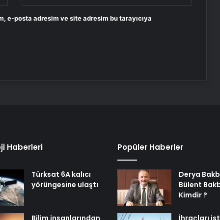
m, e-posta adresim ve site adresim bu tarayıcıya
ji Haberleri
Popüler Haberler
Türksat 6A kalıcı
Derya Bakb
yörüngesine ulaştı
Bülent Bak
Kimdir ?
Bilim insanlarından
İhraçları i