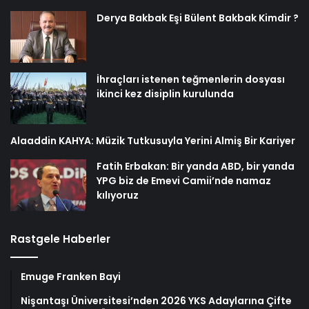
Derya Bakbak Eşi Bülent Bakbak Kimdir ?
İhraçları istenen teğmenlerin dosyası
ikinci kez disiplin kurulunda
Alaaddin KAHYA: Müzik Tutkusuyla Yerini Almiş Bir Kariyer
Fatih Erbakan: Bir yanda ABD, bir yanda
YPG biz de Emevi Camii’nde namaz
kılıyoruz
Rastgele Haberler
Emuge Franken Bayi
Nişantaşı Üniversitesi’nden 2026 YKS Adaylarına Çifte