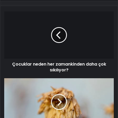
Çocuklar
neden
her
zamankinden
daha
çok
sıkılıyor?
Çocuklar neden her zamankinden daha çok
sıkılıyor?
Sessizliğe
saygı:
Mattia
Ahmet
Minguzzi