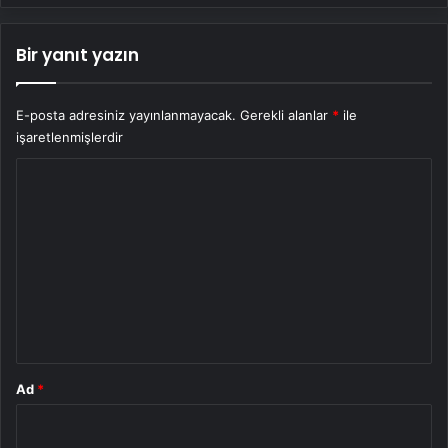
Bir yanıt yazın
E-posta adresiniz yayınlanmayacak.
Gerekli alanlar
*
ile
işaretlenmişlerdir
Y
o
r
u
m
*
Ad
*