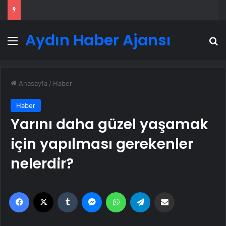
Aydın Haber Ajansı
Menü
A
Anasayfa
/
Haber
Haber
Yarını daha güzel yaşamak
için yapılması gerekenler
nelerdir?
Facebook
X
Tumblr
Messenger
WhatsApp
Telegram
Email'den paylaş