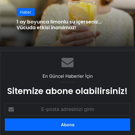
Haber
1 ay boyunca limonlu su içerseniz…
Vücuda etkisi inanılmaz!
En Güncel Haberler İçin
Sitemize abone olabilirsiniz!
E-
posta
adresinizi
girin