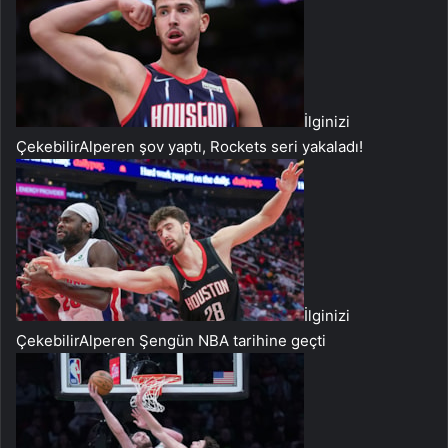
İlginizi
Çekebilir
Alperen şov yaptı, Rockets seri yakaladı!
İlginizi
Çekebilir
Alperen Şengün NBA tarihine geçti