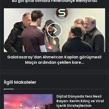
Bu gol iptal olmasa Fenerbahçe eleniyordu
Galatasaray'dan
Ahmetcan
Kaplan
görüşmesi!
Maçın
ardından
çekilen
kare...
Galatasaray'dan Ahmetcan Kaplan görüşmesi!
Maçın ardından çekilen kare...
İlgili Makaleler
Dijital Dünyada Yeni Nesil
Başarı: Kerim Kılınç ve Viral
İçerik Stratejilerinin