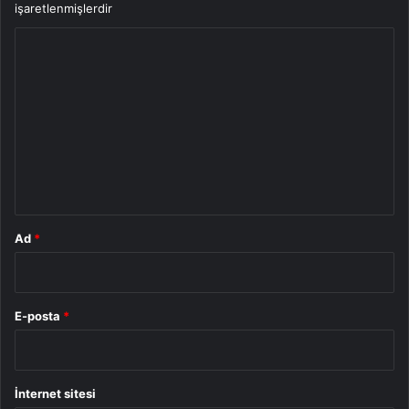
işaretlenmişlerdir
Y
o
r
u
m
*
Ad
*
E-posta
*
İnternet sitesi