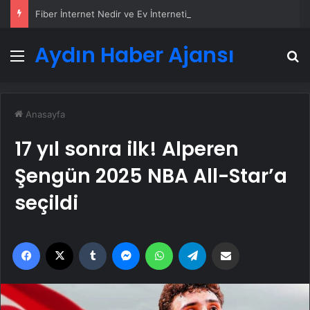
Fiber İnternet Nedir ve Ev İnterneti Nasıl Seçilir
Aydın Haber Ajansı
Menü
A
Anasayfa
17 yıl sonra ilk! Alperen
Şengün 2025 NBA All-Star’a
seçildi
Facebook
X
Tumblr
Messenger
WhatsApp
Telegram
Email'den paylaş