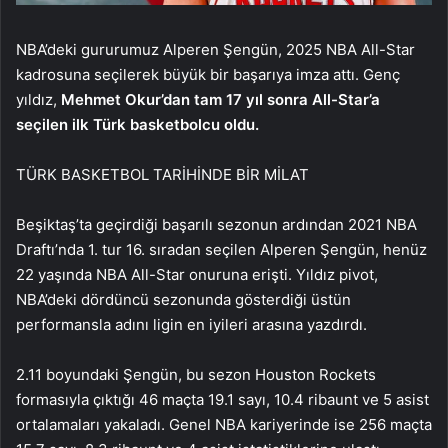
NBA’deki gururumuz Alperen Şengün, 2025 NBA All-Star
kadrosuna seçilerek büyük bir başarıya imza attı. Genç
yıldız,
Mehmet Okur’dan tam 17 yıl sonra All-Star’a
seçilen ilk Türk basketbolcu oldu.
TÜRK BASKETBOL TARİHİNDE BİR MİLAT
Beşiktaş’ta geçirdiği başarılı sezonun ardından 2021 NBA
Draftı’nda 1. tur 16. sıradan seçilen Alperen Şengün, henüz
22 yaşında NBA All-Star onuruna erişti. Yıldız pivot,
NBA’deki dördüncü sezonunda gösterdiği üstün
performansla adını ligin en iyileri arasına yazdırdı.
2.11 boyundaki Şengün, bu sezon Houston Rockets
formasıyla çıktığı 46 maçta 19.1 sayı, 10.4 ribaunt ve 5 asist
ortalamaları yakaladı. Genel NBA kariyerinde ise 256 maçta