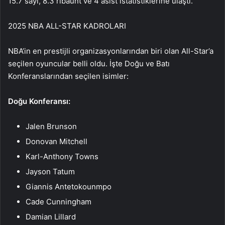
15.7 sayı, 8.3 ribaunt ve 4 asist istatistiklerine ulaştı.
2025 NBA ALL-STAR KADROLARI
NBA’in en prestijli organizasyonlarından biri olan All-Star’a
seçilen oyuncular belli oldu. İşte Doğu ve Batı
Konferanslarından seçilen isimler:
Doğu Konferansı:
Jalen Brunson
Donovan Mitchell
Karl-Anthony Towns
Jayson Tatum
Giannis Antetokounmpo
Cade Cunningham
Damian Lillard