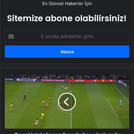
En Güncel Haberler İçin
Sitemize abone olabilirsiniz!
E-
posta
adresinizi
girin
Bu
gol
iptal
olmasa
Fenerbahçe
eleniyordu