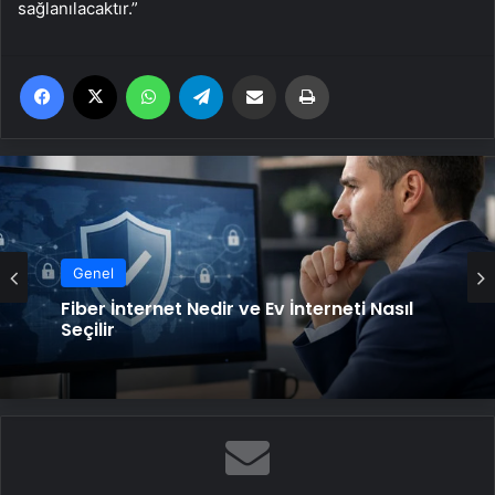
sağlanılacaktır.”
Facebook
X
WhatsApp
Telegram
Email'den paylaş
Yaz
Genel
Fiber İnternet Nedir ve Ev İnterneti Nasıl
Seçilir