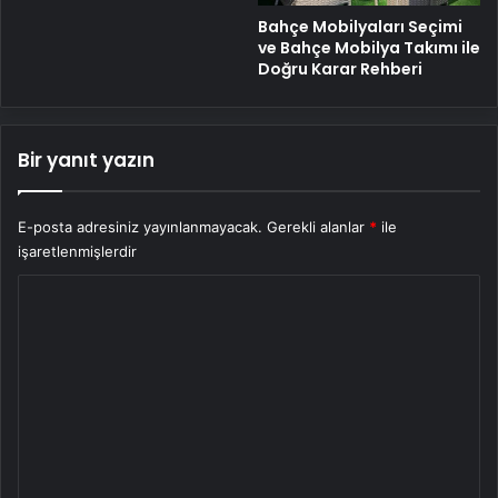
Bahçe Mobilyaları Seçimi
ve Bahçe Mobilya Takımı ile
Doğru Karar Rehberi
Bir yanıt yazın
E-posta adresiniz yayınlanmayacak.
Gerekli alanlar
*
ile
işaretlenmişlerdir
Y
o
r
u
m
*