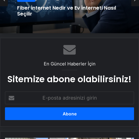
Fiber İnternet Nedir ve Ev İnterneti Nasıl
Seçilir
En Güncel Haberler İçin
Sitemize abone olabilirsiniz!
E-
posta
adresinizi
girin