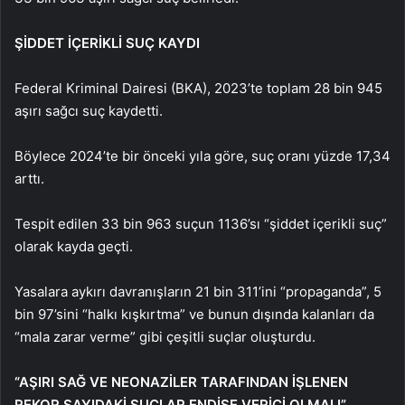
ŞİDDET İÇERİKLİ SUÇ KAYDI
Federal Kriminal Dairesi (BKA), 2023’te toplam 28 bin 945
aşırı sağcı suç kaydetti.
Böylece 2024’te bir önceki yıla göre, suç oranı yüzde 17,34
arttı.
Tespit edilen 33 bin 963 suçun 1136’sı “şiddet içerikli suç”
olarak kayda geçti.
Yasalara aykırı davranışların 21 bin 311’ini “propaganda”, 5
bin 97’sini “halkı kışkırtma” ve bunun dışında kalanları da
“mala zarar verme” gibi çeşitli suçlar oluşturdu.
“AŞIRI SAĞ VE NEONAZİLER TARAFINDAN İŞLENEN
REKOR SAYIDAKİ SUÇLAR ENDİŞE VERİCİ OLMALI”