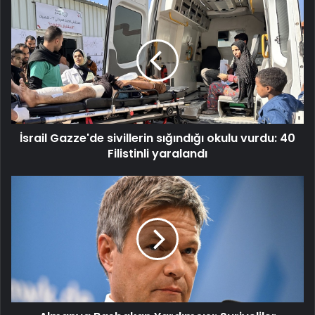
İsrail
Gazze'de
sivillerin
sığındığı
okulu
vurdu:
40
Filistinli
yaralandı
İsrail Gazze'de sivillerin sığındığı okulu vurdu: 40
Filistinli yaralandı
Almanya
Başbakan
Yardımcısı:
Suriyeliler
Almanya'da
kalmak
için
çalışmak
zorunda