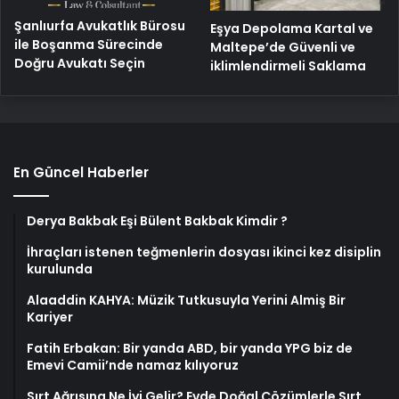
Şanlıurfa Avukatlık Bürosu
Eşya Depolama Kartal ve
ile Boşanma Sürecinde
Maltepe’de Güvenli ve
Doğru Avukatı Seçin
iklimlendirmeli Saklama
En Güncel Haberler
Derya Bakbak Eşi Bülent Bakbak Kimdir ?
İhraçları istenen teğmenlerin dosyası ikinci kez disiplin
kurulunda
Alaaddin KAHYA: Müzik Tutkusuyla Yerini Almiş Bir
Kariyer
Fatih Erbakan: Bir yanda ABD, bir yanda YPG biz de
Emevi Camii’nde namaz kılıyoruz
Sırt Ağrısına Ne İyi Gelir? Evde Doğal Çözümlerle Sırt