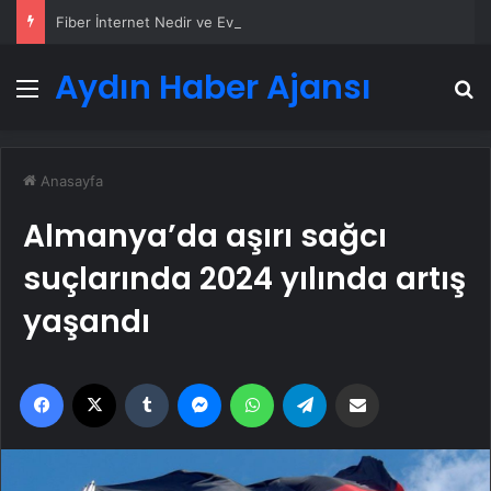
Fiber İnternet Nedir ve Ev İnterneti Nasıl Seçilir
Aydın Haber Ajansı
Menü
A
Anasayfa
Almanya’da aşırı sağcı
suçlarında 2024 yılında artış
yaşandı
Facebook
X
Tumblr
Messenger
WhatsApp
Telegram
Email'den paylaş