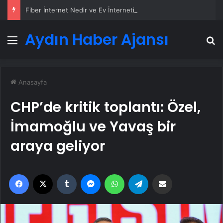
Fiber İnternet Nedir ve Ev İnterneti Nasıl Seçilir
Aydın Haber Ajansı
Menü
A
Anasayfa
CHP’de kritik toplantı: Özel,
İmamoğlu ve Yavaş bir
araya geliyor
Facebook
X
Tumblr
Messenger
WhatsApp
Telegram
Email'den paylaş