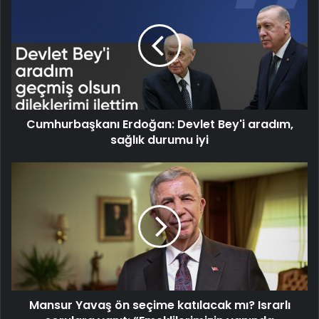
Erdoğan:
Devlet
Bey'i
aradım,
sağlık
durumu
iyi
Cumhurbaşkanı Erdoğan: Devlet Bey'i aradım,
sağlık durumu iyi
Mansur
Yavaş
ön
seçime
katılacak
mı?
Israrlı
sorulara
yanıt:
Mansur Yavaş ön seçime katılacak mı? Israrlı
“Emeklilerimizin
yanında