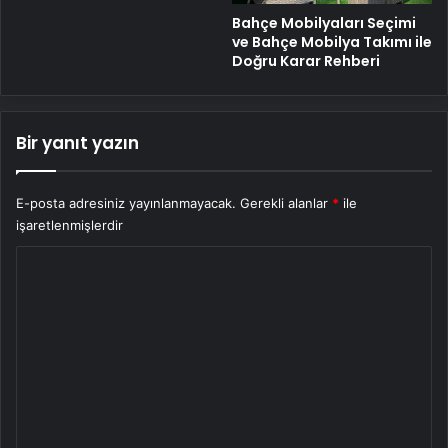
Bahçe Mobilyaları Seçimi
ve Bahçe Mobilya Takımı ile
Doğru Karar Rehberi
Bir yanıt yazın
E-posta adresiniz yayınlanmayacak.
Gerekli alanlar
*
ile
işaretlenmişlerdir
Y
o
r
u
m
*