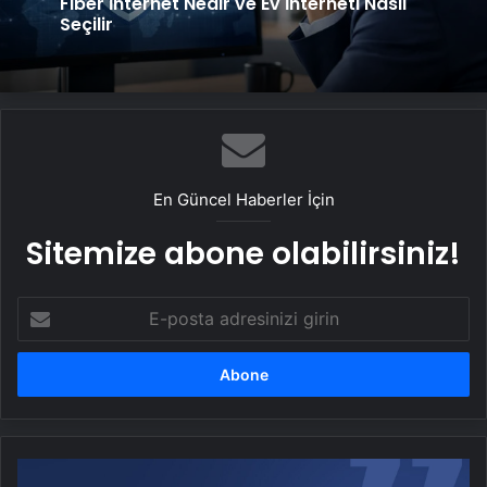
Fiber İnternet Nedir ve Ev İnterneti Nasıl
Seçilir
En Güncel Haberler İçin
Sitemize abone olabilirsiniz!
E-
posta
adresinizi
girin
Cumhurbaşkanı