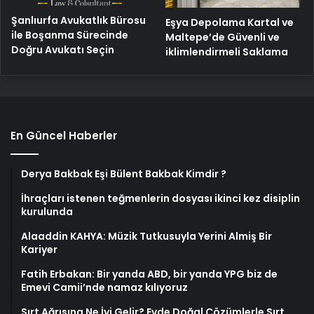
Şanlıurfa Avukatlık Bürosu
Eşya Depolama Kartal ve
ile Boşanma Sürecinde
Maltepe’de Güvenli ve
Doğru Avukatı Seçin
iklimlendirmeli Saklama
En Güncel Haberler
Derya Bakbak Eşi Bülent Bakbak Kimdir ?
İhraçları istenen teğmenlerin dosyası ikinci kez disiplin
kurulunda
Alaaddin KAHYA: Müzik Tutkusuyla Yerini Almiş Bir
Kariyer
Fatih Erbakan: Bir yanda ABD, bir yanda YPG biz de
Emevi Camii’nde namaz kılıyoruz
Sırt Ağrısına Ne İyi Gelir? Evde Doğal Çözümlerle Sırt