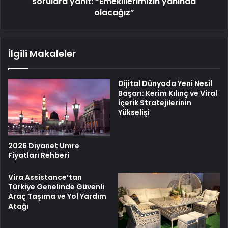
sorulara yanıt: “Emeklilerimizin yanında
olacağız”
olacağız”
İlgili Makaleler
Dijital Dünyada Yeni Nesil
Başarı: Kerim Kılınç ve Viral
İçerik Stratejilerinin
Yükselişi
2026 Diyanet Umre
Fiyatları Rehberi
Vira Assistance’tan
Türkiye Genelinde Güvenli
Araç Taşıma ve Yol Yardım
Atağı