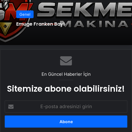
Genel
Emuge Franken Bayi
En Güncel Haberler İçin
Sitemize abone olabilirsiniz!
E-
posta
adresinizi
girin