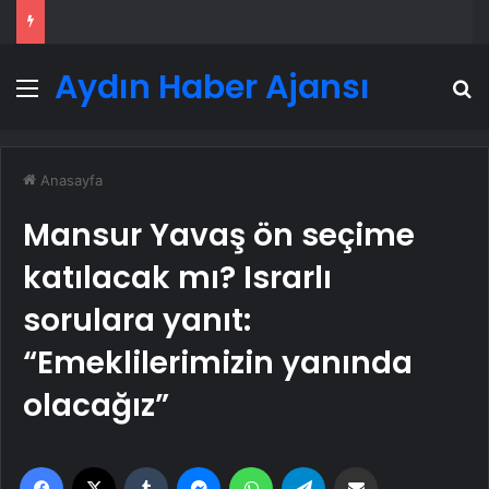
Aydın Haber Ajansı
Menü
A
Anasayfa
Mansur Yavaş ön seçime
katılacak mı? Israrlı
sorulara yanıt:
“Emeklilerimizin yanında
olacağız”
Facebook
X
Tumblr
Messenger
WhatsApp
Telegram
Email'den paylaş