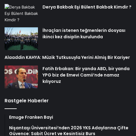
Derya Bakbak Eşi Bülent Bakbak Kimdir ?
İhraçları istenen teğmenlerin dosyası
ikinci kez disiplin kurulunda
Alaaddin KAHYA: Müzik Tutkusuyla Yerini Almiş Bir Kariyer
Fatih Erbakan: Bir yanda ABD, bir yanda
YPG biz de Emevi Camii’nde namaz
kılıyoruz
Rastgele Haberler
Emuge Franken Bayi
Nişantaşı Üniversitesi’nden 2026 YKS Adaylarına Çifte
Güvence: Sabit Ücret ve Kesintisiz Burs