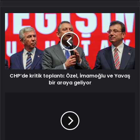
CHP’de
kritik
toplantı:
Özel,
İmamoğlu
ve
Yavaş
bir
araya
CHP’de kritik toplantı: Özel, İmamoğlu ve Yavaş
geliyor
bir araya geliyor
Ömer
Çelik'ten
Özgür
Özel'e
Gazze
tepkisi