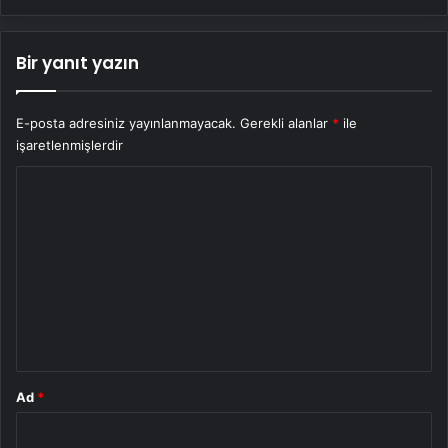
Bir yanıt yazın
E-posta adresiniz yayınlanmayacak.
Gerekli alanlar
*
ile
işaretlenmişlerdir
Y
o
r
u
m
*
Ad
*