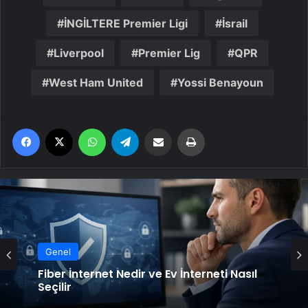
İNGİLTERE Premier Ligi
İsrail
Liverpool
Premier Lig
QPR
West Ham United
Yossi Benayoun
Facebook
X
WhatsApp
Telegram
Email'den paylaş
Yaz
Genel
Fiber İnternet Nedir ve Ev İnterneti Nasıl
Seçilir