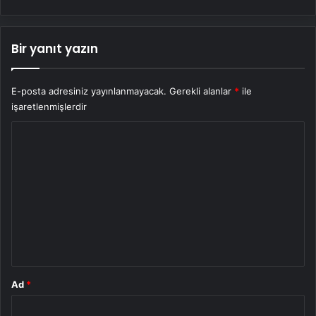
Bir yanıt yazın
E-posta adresiniz yayınlanmayacak.
Gerekli alanlar
*
ile
işaretlenmişlerdir
Y
o
r
u
m
*
Ad
*