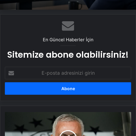
En Güncel Haberler İçin
Sitemize abone olabilirsiniz!
E-
posta
adresinizi
girin
Son
dakika
haberi:
Fenerbahçe