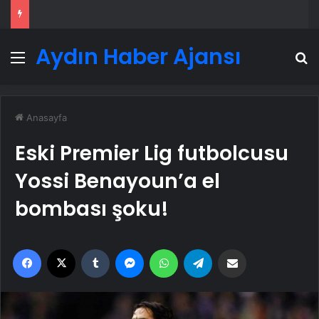
Aydın Haber Ajansı
Menü
A
Anasayfa
Eski Premier Lig futbolcusu
Yossi Benayoun’a el
bombası şoku!
Facebook
X
Tumblr
Messenger
WhatsApp
Telegram
Email'den paylaş