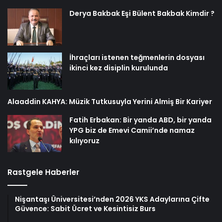
Derya Bakbak Eşi Bülent Bakbak Kimdir ?
İhraçları istenen teğmenlerin dosyası
ikinci kez disiplin kurulunda
Alaaddin KAHYA: Müzik Tutkusuyla Yerini Almiş Bir Kariyer
Fatih Erbakan: Bir yanda ABD, bir yanda
YPG biz de Emevi Camii’nde namaz
kılıyoruz
Rastgele Haberler
Nişantaşı Üniversitesi’nden 2026 YKS Adaylarına Çifte
Güvence: Sabit Ücret ve Kesintisiz Burs