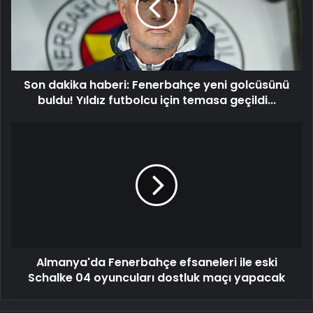
yeni
golcüsünü
buldu!
Yıldız
futbolcu
Son dakika haberi: Fenerbahçe yeni golcüsünü
için
temasa
buldu! Yıldız futbolcu için temasa geçildi...
geçildi...
Almanya'da
Fenerbahçe
efsaneleri
ile
eski
Schalke
04
oyuncuları
dostluk
Almanya'da Fenerbahçe efsaneleri ile eski
maçı
yapacak
Schalke 04 oyuncuları dostluk maçı yapacak