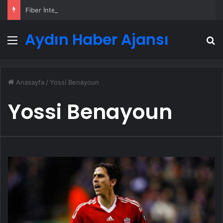
Fiber İnternet Nedir ve Ev İnterneti Nasıl Seçilir
Aydın Haber Ajansı
Menü
A
Anasayfa
/
Yossi Benayoun
Yossi Benayoun