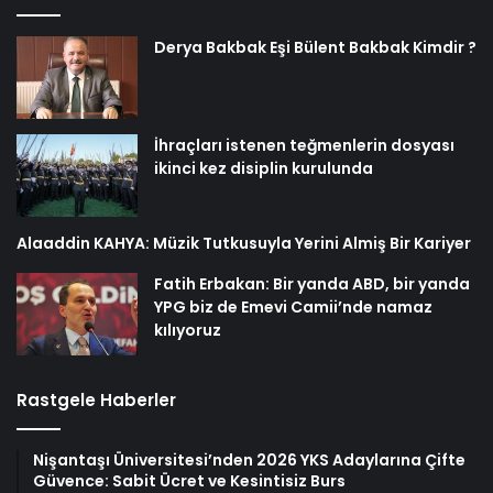
Derya Bakbak Eşi Bülent Bakbak Kimdir ?
İhraçları istenen teğmenlerin dosyası
ikinci kez disiplin kurulunda
Alaaddin KAHYA: Müzik Tutkusuyla Yerini Almiş Bir Kariyer
Fatih Erbakan: Bir yanda ABD, bir yanda
YPG biz de Emevi Camii’nde namaz
kılıyoruz
Rastgele Haberler
Nişantaşı Üniversitesi’nden 2026 YKS Adaylarına Çifte
Güvence: Sabit Ücret ve Kesintisiz Burs