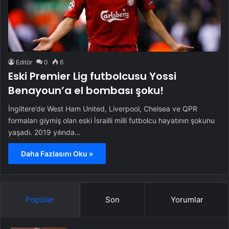
Editör
0
6
Eski Premier Lig futbolcusu Yossi
Benayoun’a el bombası şoku!
İngiltere’de West Ham United, Liverpool, Chelsea ve QPR
formaları giymiş olan eski İsrailli milli futbolcu hayatının şokunu
yaşadı. 2019 yılında…
Daha Fazlasını Oku »
Popüler
Son
Yorumlar