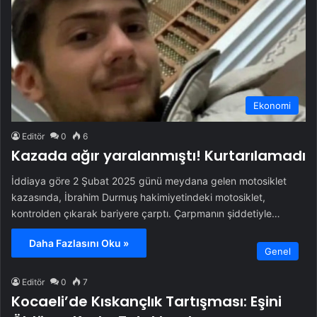
Ekonomi
Editör
0
6
Kazada ağır yaralanmıştı! Kurtarılamadı
İddiaya göre 2 Şubat 2025 günü meydana gelen motosiklet
kazasında, İbrahim Durmuş hakimiyetindeki motosiklet,
kontrolden çıkarak bariyere çarptı. Çarpmanın şiddetiyle…
Daha Fazlasını Oku »
Genel
Editör
0
7
Kocaeli’de Kıskançlık Tartışması: Eşini