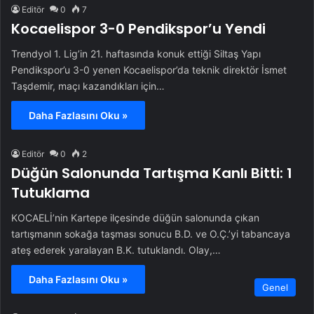
Editör
0
7
Kocaelispor 3-0 Pendikspor’u Yendi
Trendyol 1. Lig’in 21. haftasında konuk ettiği Siltaş Yapı
Pendikspor’u 3-0 yenen Kocaelispor’da teknik direktör İsmet
Taşdemir, maçı kazandıkları için…
Daha Fazlasını Oku »
Editör
0
2
Düğün Salonunda Tartışma Kanlı Bitti: 1
Tutuklama
KOCAELİ’nin Kartepe ilçesinde düğün salonunda çıkan
tartışmanın sokağa taşması sonucu B.D. ve O.Ç.’yi tabancaya
ateş ederek yaralayan B.K. tutuklandı. Olay,…
Daha Fazlasını Oku »
Genel