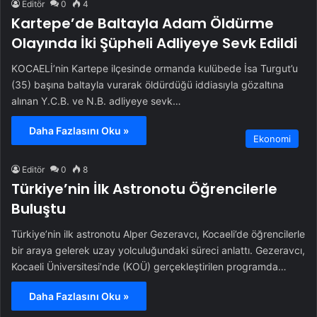
Editör
0
4
Kartepe’de Baltayla Adam Öldürme
Olayında İki Şüpheli Adliyeye Sevk Edildi
KOCAELİ’nin Kartepe ilçesinde ormanda kulübede İsa Turgut’u
(35) başına baltayla vurarak öldürdüğü iddiasıyla gözaltına
alınan Y.C.B. ve N.B. adliyeye sevk…
Daha Fazlasını Oku »
Ekonomi
Editör
0
8
Türkiye’nin İlk Astronotu Öğrencilerle
Buluştu
Türkiye’nin ilk astronotu Alper Gezeravcı, Kocaeli’de öğrencilerle
bir araya gelerek uzay yolculuğundaki süreci anlattı. Gezeravcı,
Kocaeli Üniversitesi’nde (KOÜ) gerçekleştirilen programda…
Daha Fazlasını Oku »