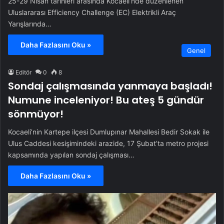
25-29 Nisan tarihleri arasında Kocaeli’nde düzenlenen
Uluslararası Efficiency Challenge (EC) Elektrikli Araç
Yarışlarında…
Daha Fazlasını Oku »
Genel
Editör
0
8
Sondaj çalışmasında yanmaya başladı!
Numune inceleniyor! Bu ateş 5 gündür
sönmüyor!
Kocaeli’nin Kartepe ilçesi Dumlupınar Mahallesi Bedir Sokak ile
Ulus Caddesi kesişimindeki arazide, 17 Şubat’ta metro projesi
kapsamında yapılan sondaj çalışması…
Daha Fazlasını Oku »