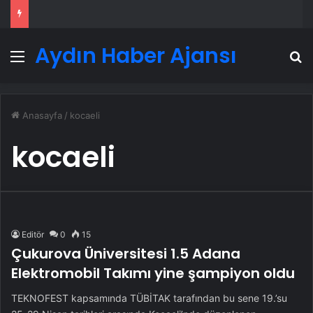
Aydın Haber Ajansı
Menü
A
Anasayfa
/
kocaeli
kocaeli
Editör
0
15
Çukurova Üniversitesi 1.5 Adana
Elektromobil Takımı yine şampiyon oldu
TEKNOFEST kapsamında TÜBİTAK tarafından bu sene 19.’su