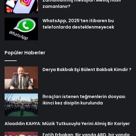
Zamanlanmış mesajlar! Mesaj nasıl
zamanlanır?
WhatsApp, 2025’ten itibaren bu
telefonlarda desteklenmeyecek
Popüler Haberler
Derya Bakbak Eşi Bülent Bakbak Kimdir ?
İhraçları istenen teğmenlerin dosyası
ikinci kez disiplin kurulunda
Alaaddin KAHYA: Müzik Tutkusuyla Yerini Almiş Bir Kariyer
Fatih Erbakan: Bir yanda ABD, bir yanda