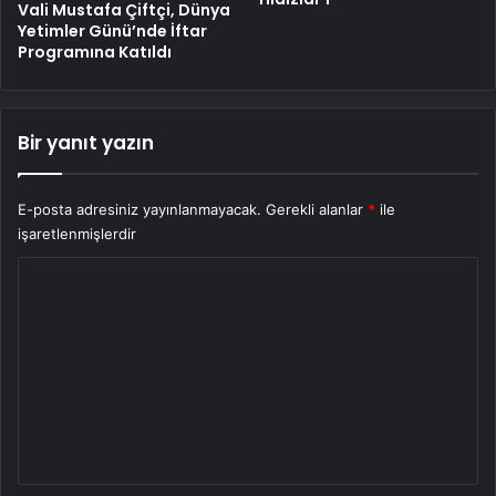
Vali Mustafa Çiftçi, Dünya
Yetimler Günü’nde İftar
Programına Katıldı
Bir yanıt yazın
E-posta adresiniz yayınlanmayacak.
Gerekli alanlar
*
ile
işaretlenmişlerdir
Y
o
r
u
m
*