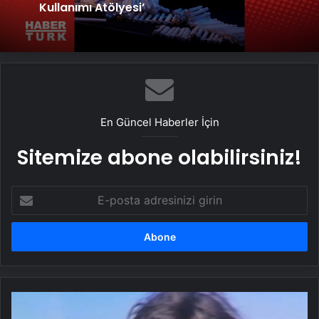
Kullanımı Atölyesi’
En Güncel Haberler İçin
Sitemize abone olabilirsiniz!
E-
posta
adresinizi
girin
Okul
servisi