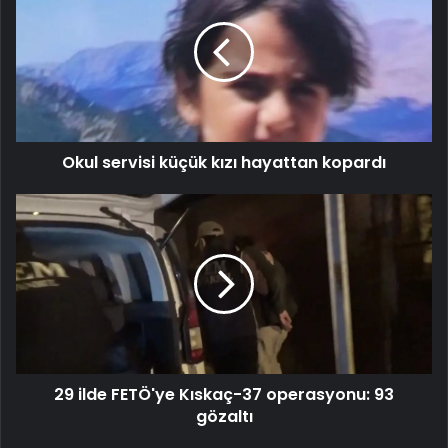
küçük
kızı
hayattan
kopardı
Okul servisi küçük kızı hayattan kopardı
29
ilde
FETÖ'ye
Kıskaç-37
operasyonu:
93
gözaltı
29 ilde FETÖ'ye Kıskaç-37 operasyonu: 93
gözaltı