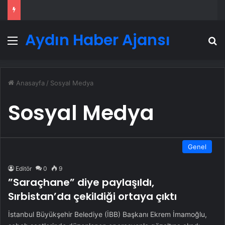
Aydın Haber Ajansı
Menü
A
Anasayfa
/
Sosyal Medya
Sosyal Medya
Genel
Editör
0
9
”Saraçhane” diye paylaşıldı,
Sırbistan’da çekildiği ortaya çıktı
İstanbul Büyükşehir Belediye (İBB) Başkanı Ekrem İmamoğlu,