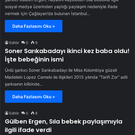
sosyal medya üzerinden yaptığı paylaşım nedeniyle ifade
vermek için Çağlayan’da bulunan İstanbul…
Daha Fazlasını Oku »
Editör
0
9
Soner Sarıkabadayı ikinci kez baba oldu!
İşte bebeğinin ismi
Ünlü şarkıcı Soner Sarıkabadayı ile Miss Kolombiya güzeli
Madelein Lopez Camelo ile ilişkileri 2015 yılında “Tarifi Zor” adli
şarkısının klibinde…
Daha Fazlasını Oku »
Editör
0
8
Gülben Ergen, Sıla bebek paylaşımıyla
ilgili ifade verdi