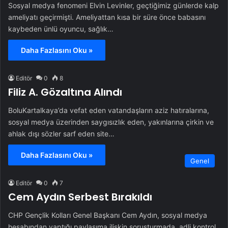
Sosyal medya fenomeni Elvin Levinler, geçtiğimiz günlerde kalp
ameliyatı geçirmişti. Ameliyattan kısa bir süre önce babasını
kaybeden ünlü oyuncu, sağlık…
Daha Fazlasını Oku »
Editör
0
8
Filiz A. Gözaltına Alındı
BoluKartalkaya’da vefat eden vatandaşların aziz hatıralarına,
sosyal medya üzerinden saygısızlık eden, yakınlarına çirkin ve
ahlak dışı sözler sarf eden site…
Daha Fazlasını Oku »
Genel
Editör
0
7
Cem Aydın Serbest Bırakıldı
CHP Gençlik Kolları Genel Başkanı Cem Aydın, sosyal medya
hesabından yaptığı paylaşıma ilişkin soruşturmada, adli kontrol