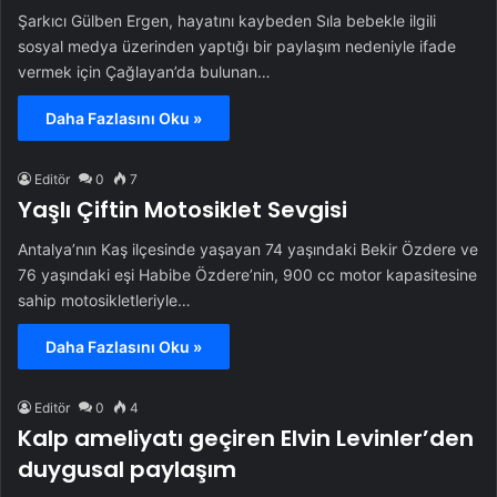
Şarkıcı Gülben Ergen, hayatını kaybeden Sıla bebekle ilgili
sosyal medya üzerinden yaptığı bir paylaşım nedeniyle ifade
vermek için Çağlayan’da bulunan…
Daha Fazlasını Oku »
Editör
0
7
Yaşlı Çiftin Motosiklet Sevgisi
Antalya’nın Kaş ilçesinde yaşayan 74 yaşındaki Bekir Özdere ve
76 yaşındaki eşi Habibe Özdere’nin, 900 cc motor kapasitesine
sahip motosikletleriyle…
Daha Fazlasını Oku »
Editör
0
4
Kalp ameliyatı geçiren Elvin Levinler’den
duygusal paylaşım