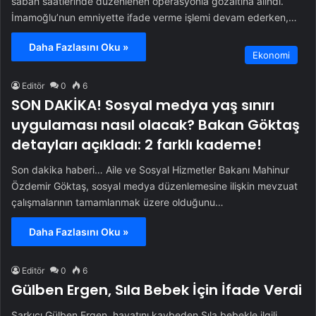
sabah saatlerinde düzenlenen operasyonla gözaltına alındı.
İmamoğlu’nun emniyette ifade verme işlemi devam ederken,…
Daha Fazlasını Oku »
Ekonomi
Editör
0
6
SON DAKİKA! Sosyal medya yaş sınırı
uygulaması nasıl olacak? Bakan Göktaş
detayları açıkladı: 2 farklı kademe!
Son dakika haberi… Aile ve Sosyal Hizmetler Bakanı Mahinur
Özdemir Göktaş, sosyal medya düzenlemesine ilişkin mevzuat
çalışmalarının tamamlanmak üzere olduğunu…
Daha Fazlasını Oku »
Editör
0
6
Gülben Ergen, Sıla Bebek İçin İfade Verdi
Şarkıcı Gülben Ergen, hayatını kaybeden Sıla bebekle ilgili