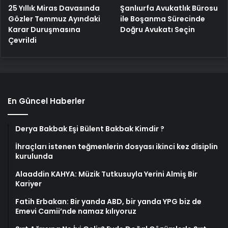
25 Yıllık Miras Davasında
Şanlıurfa Avukatlık Bürosu
Gözler Temmuz Ayındaki
ile Boşanma Sürecinde
Karar Duruşmasına
Doğru Avukatı Seçin
Çevrildi
En Güncel Haberler
Derya Bakbak Eşi Bülent Bakbak Kimdir ?
İhraçları istenen teğmenlerin dosyası ikinci kez disiplin
kurulunda
Alaaddin KAHYA: Müzik Tutkusuyla Yerini Almiş Bir
Kariyer
Fatih Erbakan: Bir yanda ABD, bir yanda YPG biz de
Emevi Camii’nde namaz kılıyoruz