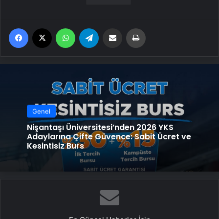
Facebook
X
WhatsApp
Telegram
Email'den paylaş
Yaz
Genel
Nişantaşı Üniversitesi’nden 2026 YKS
Adaylarına Çifte Güvence: Sabit Ücret ve
Kesintisiz Burs