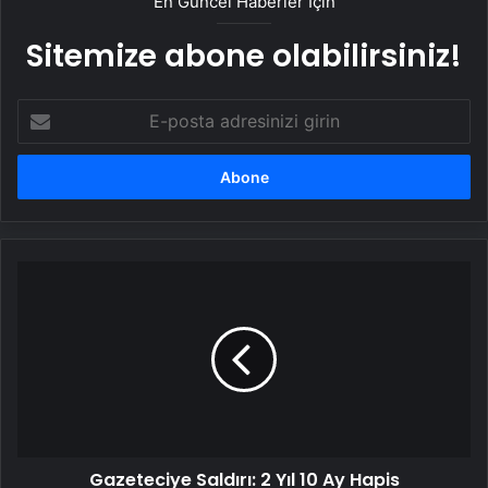
En Güncel Haberler İçin
Sitemize abone olabilirsiniz!
E-
posta
adresinizi
girin
Gazeteciye
Saldırı:
2
Yıl
10
Ay
Hapis
Gazeteciye Saldırı: 2 Yıl 10 Ay Hapis