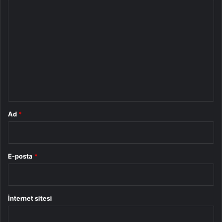
Y
o
r
u
m
*
Ad
*
E-posta
*
İnternet sitesi