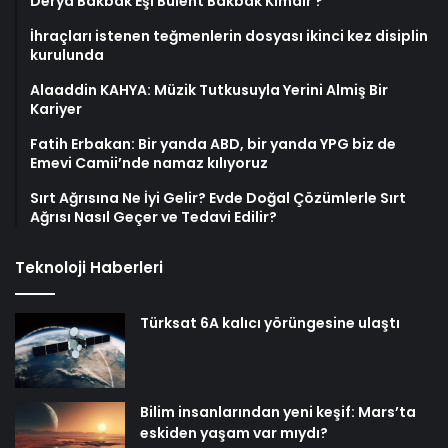
Derya Bakbak Eşi Bülent Bakbak Kimdir ?
İhraçları istenen teğmenlerin dosyası ikinci kez disiplin
kurulunda
Alaaddin KAHYA: Müzik Tutkusuyla Yerini Almiş Bir
Kariyer
Fatih Erbakan: Bir yanda ABD, bir yanda YPG biz de
Emevi Camii’nde namaz kılıyoruz
Sırt Ağrısına Ne İyi Gelir? Evde Doğal Çözümlerle Sırt
Ağrısı Nasıl Geçer ve Tedavi Edilir?
Teknoloji Haberleri
Türksat 6A kalıcı yörüngesine ulaştı
Bilim insanlarından yeni keşif: Mars’ta
eskiden yaşam var mıydı?