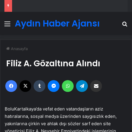
Aydın Haber Ajansı
Menü
A
Anasayfa
Filiz A. Gözaltına Alındı
Facebook
X
Tumblr
Messenger
WhatsApp
Telegram
Email'den paylaş
BoluKartalkaya’da vefat eden vatandaşların aziz
hatıralarına, sosyal medya üzerinden saygısızlık eden,
yakınlarına çirkin ve ahlak dışı sözler sarf eden site
yöneticisi Filiz A. Nevşehir Emniyetindeki işlemlerinin