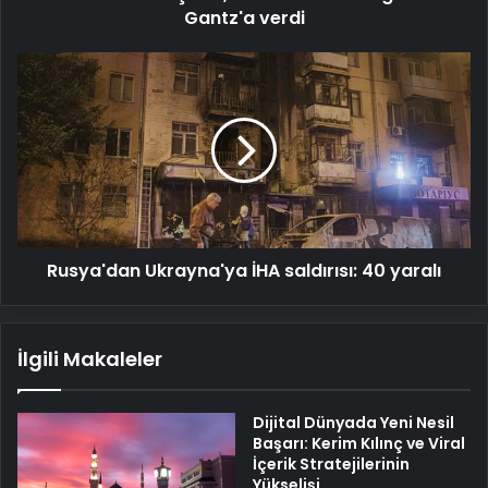
Gantz'a verdi
Rusya'dan
Ukrayna'ya
İHA
saldırısı:
40
yaralı
Rusya'dan Ukrayna'ya İHA saldırısı: 40 yaralı
İlgili Makaleler
Dijital Dünyada Yeni Nesil
Başarı: Kerim Kılınç ve Viral
İçerik Stratejilerinin
Yükselişi