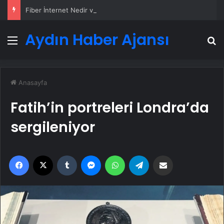
Fiber İnternet Nedir ve Ev İnterneti Nasıl Seçilir
Aydın Haber Ajansı
Menü
A
Anasayfa
Fatih’in portreleri Londra’da
sergileniyor
Facebook
X
Tumblr
Messenger
WhatsApp
Telegram
Email'den paylaş