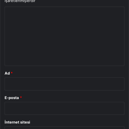
işaretlenmişlerdir
Y
o
r
u
m
*
Ad
*
E-posta
*
İnternet sitesi