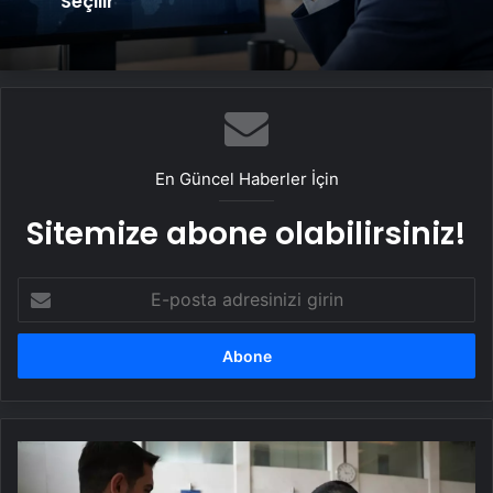
Seçilir
En Güncel Haberler İçin
Sitemize abone olabilirsiniz!
E-
posta
adresinizi
girin
Hukukçular
Derneği'nde