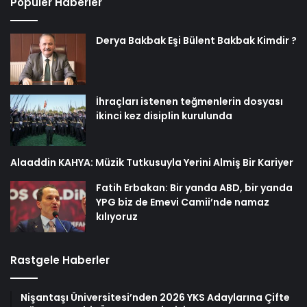
Popüler Haberler
Derya Bakbak Eşi Bülent Bakbak Kimdir ?
İhraçları istenen teğmenlerin dosyası
ikinci kez disiplin kurulunda
Alaaddin KAHYA: Müzik Tutkusuyla Yerini Almiş Bir Kariyer
Fatih Erbakan: Bir yanda ABD, bir yanda
YPG biz de Emevi Camii’nde namaz
kılıyoruz
Rastgele Haberler
Nişantaşı Üniversitesi’nden 2026 YKS Adaylarına Çifte