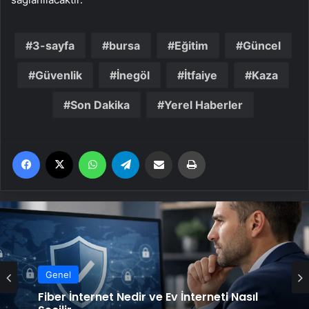
3-sayfa
bursa
Eğitim
Güncel
Güvenlik
İnegöl
İtfaiye
Kaza
Son Dakika
Yerel Haberler
Facebook
X
WhatsApp
Telegram
Email'den paylaş
Yaz
Genel
Fiber İnternet Nedir ve Ev İnterneti Nasıl