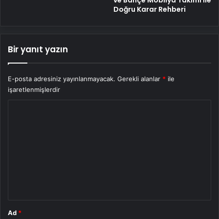
Doğru Karar Rehberi
Bir yanıt yazın
E-posta adresiniz yayınlanmayacak.
Gerekli alanlar
*
ile
işaretlenmişlerdir
Y
o
r
u
m
*
Ad
*