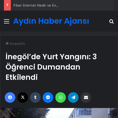
Fiber İnternet Nedir ve Ev İnterneti Nasıl Seçilir
Aydın Haber Ajansı
Menü
A
Anasayfa
İnegöl’de Yurt Yangını: 3
Öğrenci Dumandan
Etkilendi
Facebook
X
Tumblr
Messenger
WhatsApp
Telegram
Email'den paylaş