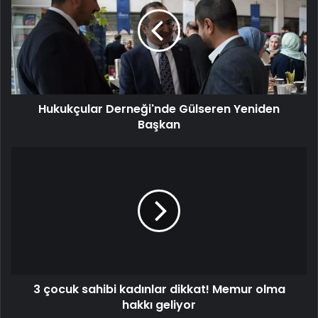
Gülseren
Yeniden
Başkan
Hukukçular Derneği'nde Gülseren Yeniden
Başkan
3
çocuk
sahibi
kadınlar
dikkat!
Memur
olma
hakkı
geliyor
3 çocuk sahibi kadınlar dikkat! Memur olma
hakkı geliyor