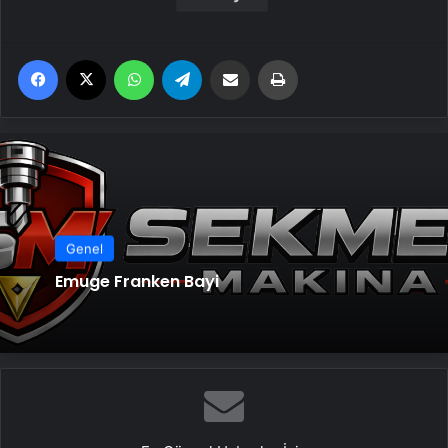
Facebook
X
WhatsApp
Telegram
Email'den paylaş
Yaz
Genel
Emuge Franken Bayi