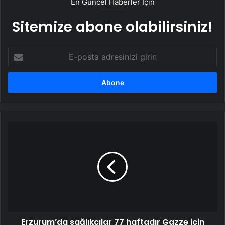
En Güncel Haberler İçin
Sitemize abone olabilirsiniz!
E-
posta
adresinizi
girin
Erzurum’da
sağlıkçılar
77
haftadır
Gazze
için
yürüyor
Erzurum’da sağlıkçılar 77 haftadır Gazze için