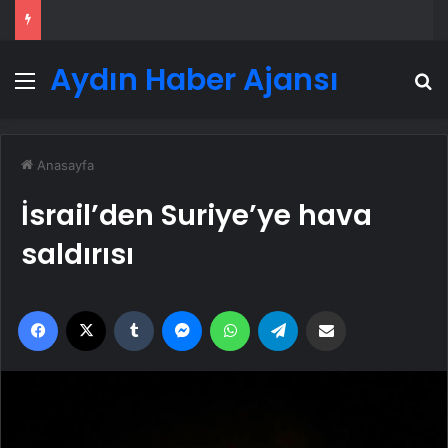
Aydın Haber Ajansı
Menü
A
Anasayfa
İsrail’den Suriye’ye hava
saldırısı
Facebook
X
Tumblr
Messenger
WhatsApp
Telegram
Email'den paylaş