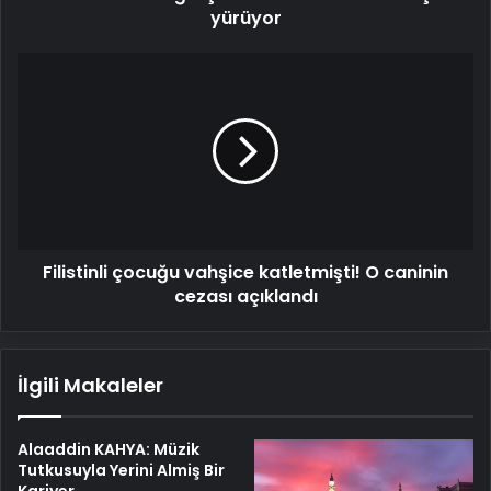
yürüyor
Filistinli
çocuğu
vahşice
katletmişti!
O
caninin
cezası
açıklandı
Filistinli çocuğu vahşice katletmişti! O caninin
cezası açıklandı
İlgili Makaleler
Alaaddin KAHYA: Müzik
Tutkusuyla Yerini Almiş Bir
Kariyer