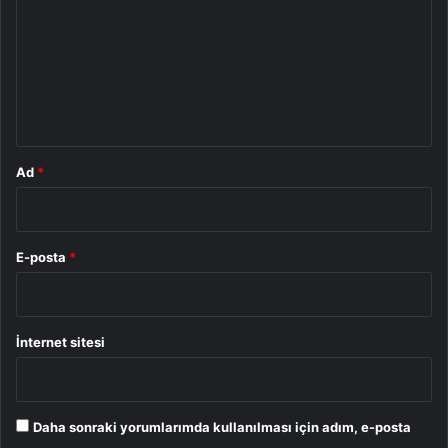
r
u
m
*
Ad
*
E-posta
*
İnternet sitesi
Daha sonraki yorumlarımda kullanılması için adım, e-posta