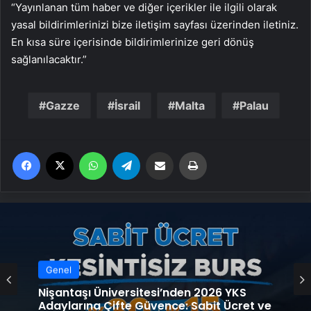
“Yayınlanan tüm haber ve diğer içerikler ile ilgili olarak
yasal bildirimlerinizi bize iletişim sayfası üzerinden iletiniz.
En kısa süre içerisinde bildirimlerinize geri dönüş
sağlanılacaktır.”
Gazze
İsrail
Malta
Palau
Facebook
X
WhatsApp
Telegram
Email'den paylaş
Yaz
Genel
Nişantaşı Üniversitesi’nden 2026 YKS
Adaylarına Çifte Güvence: Sabit Ücret ve