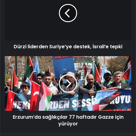
Suriye’ye
destek,
İsrail’e
tepki
Dürzi liderden Suriye’ye destek, İsrail’e tepki
Erzurum’da
sağlıkçılar
77
haftadır
Gazze
için
yürüyor
Erzurum’da sağlıkçılar 77 haftadır Gazze için
yürüyor