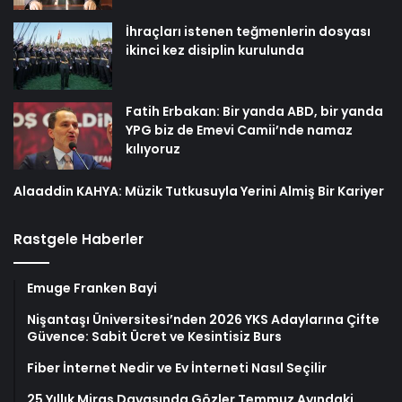
İhraçları istenen teğmenlerin dosyası
ikinci kez disiplin kurulunda
Fatih Erbakan: Bir yanda ABD, bir yanda
YPG biz de Emevi Camii’nde namaz
kılıyoruz
Alaaddin KAHYA: Müzik Tutkusuyla Yerini Almiş Bir Kariyer
Rastgele Haberler
Emuge Franken Bayi
Nişantaşı Üniversitesi’nden 2026 YKS Adaylarına Çifte
Güvence: Sabit Ücret ve Kesintisiz Burs
Fiber İnternet Nedir ve Ev İnterneti Nasıl Seçilir
25 Yıllık Miras Davasında Gözler Temmuz Ayındaki