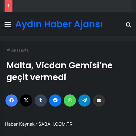
Aydın Haber Ajansı
Menü
A
Anasayfa
Malta, Vicdan Gemisi’ne
geçit vermedi
Facebook
X
Tumblr
Messenger
WhatsApp
Telegram
Email'den paylaş
Haber Kaynak : SABAH.COM.TR