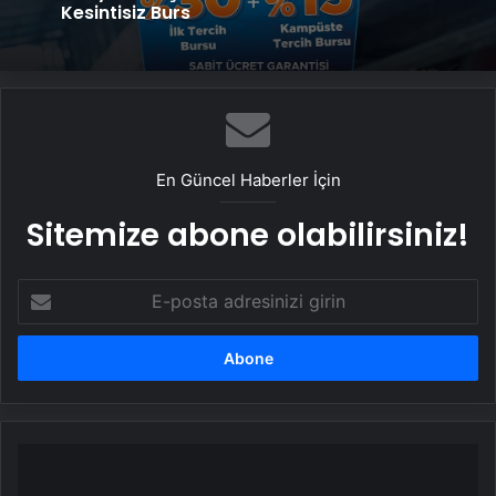
Kesintisiz Burs
En Güncel Haberler İçin
Sitemize abone olabilirsiniz!
E-
posta
adresinizi
girin
Dürzi
liderden