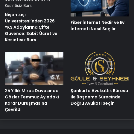
Nişantaşı
Üniversitesi’nden 2026
Fiber İnternet Nedir ve Ev
YKS Adaylarına Çifte
İnterneti Nasıl Seçilir
Güvence: Sabit Ücret ve
Kesintisiz Burs
25 Yıllık Miras Davasında
Şanlıurfa Avukatlık Bürosu
Gözler Temmuz Ayındaki
ile Boşanma Sürecinde
Karar Duruşmasına
Doğru Avukatı Seçin
Çevrildi