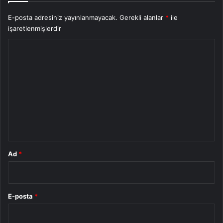
E-posta adresiniz yayınlanmayacak.
Gerekli alanlar
*
ile
işaretlenmişlerdir
Y
o
r
u
m
*
Ad
*
E-posta
*