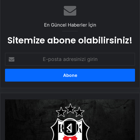
En Güncel Haberler İçin
Sitemize abone olabilirsiniz!
E-
posta
adresinizi
girin
Beşiktaş'tan
dev
proje
adımı