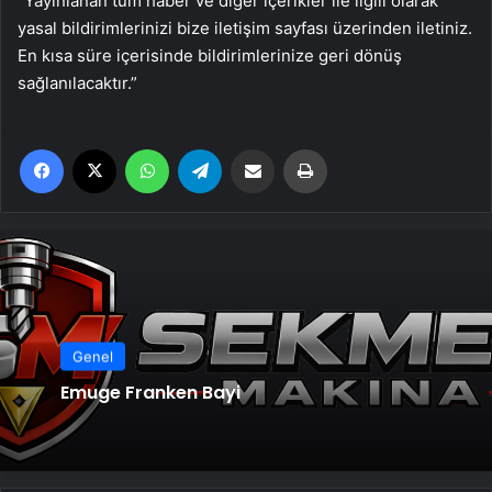
“Yayınlanan tüm haber ve diğer içerikler ile ilgili olarak
yasal bildirimlerinizi bize iletişim sayfası üzerinden iletiniz.
En kısa süre içerisinde bildirimlerinize geri dönüş
sağlanılacaktır.”
Facebook
X
WhatsApp
Telegram
Email'den paylaş
Yaz
Genel
Emuge Franken Bayi