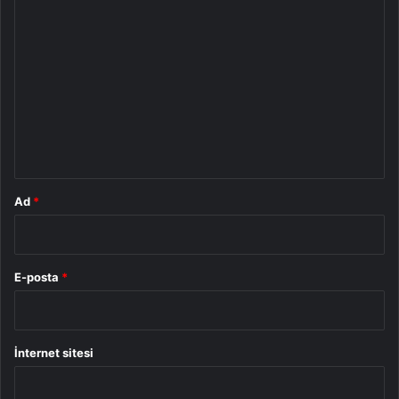
Y
o
r
u
m
*
Ad
*
E-posta
*
İnternet sitesi