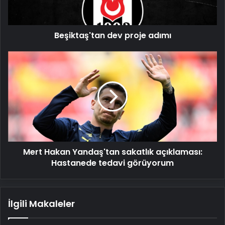
Beşiktaş'tan dev proje adımı
Mert
Hakan
Yandaş'tan
sakatlık
açıklaması:
Hastanede
tedavi
görüyorum
Mert Hakan Yandaş'tan sakatlık açıklaması:
Hastanede tedavi görüyorum
İlgili Makaleler