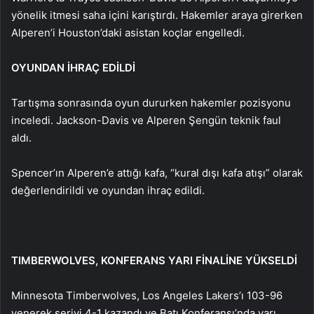
yönelik itmesi saha içini karıştırdı. Hakemler araya girerken
Alperen’i Houston’daki asistan koçlar engelledi.
OYUNDAN İHRAÇ EDİLDİ
Tartışma sonrasında oyun dururken hakemler pozisyonu
inceledi. Jackson-Davis ve Alperen Şengün teknik faul
aldı.
Spencer’ın Alperen’e attığı kafa, “kural dışı kafa atışı” olarak
değerlendirildi ve oyundan ihraç edildi.
TIMBERWOLVES, KONFERANS YARI FİNALİNE YÜKSELDİ
Minnesota Timberwolves, Los Angeles Lakers’ı 103-96
yenerek seriyi 4-1 kazandı ve Batı Konferansı’nda yarı