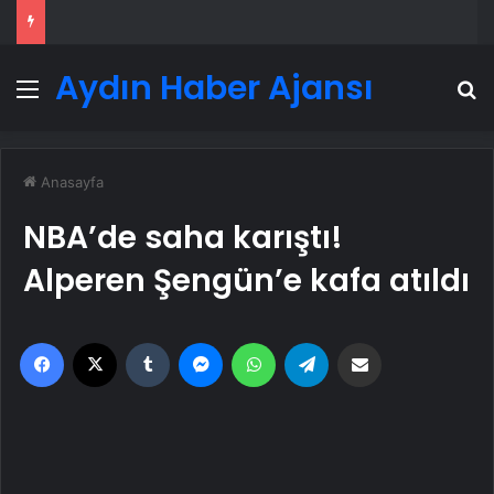
Aydın Haber Ajansı
Menü
A
Anasayfa
NBA’de saha karıştı!
Alperen Şengün’e kafa atıldı
Facebook
X
Tumblr
Messenger
WhatsApp
Telegram
Email'den paylaş